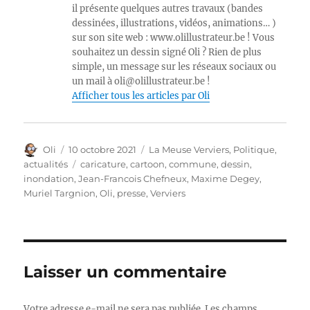
il présente quelques autres travaux (bandes
dessinées, illustrations, vidéos, animations… )
sur son site web : www.olillustrateur.be ! Vous
souhaitez un dessin signé Oli ? Rien de plus
simple, un message sur les réseaux sociaux ou
un mail à oli@olillustrateur.be !
Afficher tous les articles par Oli
Auteur
Publié
Catégories
Oli
10 octobre 2021
La Meuse Verviers
,
Politique,
le
Étiquettes
actualités
caricature
,
cartoon
,
commune
,
dessin
,
inondation
,
Jean-Francois Chefneux
,
Maxime Degey
,
Muriel Targnion
,
Oli
,
presse
,
Verviers
Laisser un commentaire
Votre adresse e-mail ne sera pas publiée.
Les champs