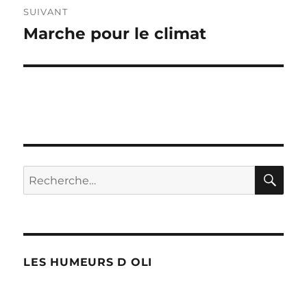
SUIVANT
Marche pour le climat
Publication
suivante :
RE
Recherche
pour :
LES HUMEURS D OLI