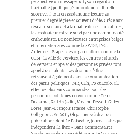
perspective un message fort, son regard sur
l’actualité (politique, économique, culturelle,
sportive…) tout en gardant une lecture au
premier degré légère et souvent drôle. Grâce aux
réseaux sociaux et à la qualité de ses caricatures,
le dessinateur est vite suivi par une communauté
enthousiaste. De nombreuses entreprises belges
et internationales comme la SWDE, ING,
Ardennes-Etape… des organisations comme la
CGSP, la Ville de Verviers, les centres culturels
de Verviers et Spa et des personnes privées font
appel à ses talents. Les dessins d’Oli se
retrouvent également dans la communication
des partis politiques : MR, CDh, PS et Ecolo. Oli
effectue plusieurs commandes pour des
personnes politiques en vue comme Denis
Ducarme, Kattrin Jadin, Vincent Dewolf, Gilles
Foret, Jean-François Istasse, Christophe
Collignon… En 2011, Oli participe à diverses
publications dont Le Poiscaille, journal satirique
indépendant, le livre « Sans Commentaires –
Zonder woorden » aux éditions « Le Cri » aux