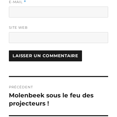
E-MAIL
*
SITE WEB
Navigation
PRÉCÉDENT
de
Molenbeek sous le feu des
Publication
précédente :
projecteurs !
l’article