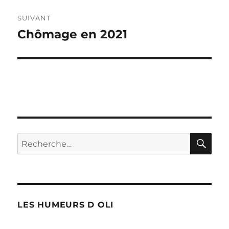
SUIVANT
Chômage en 2021
Publication
suivante :
RE
Recherche
pour :
LES HUMEURS D OLI