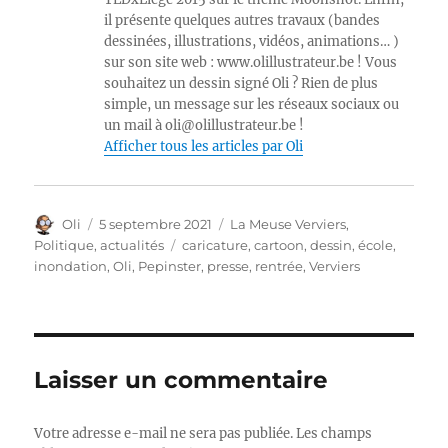
il présente quelques autres travaux (bandes
dessinées, illustrations, vidéos, animations… )
sur son site web : www.olillustrateur.be ! Vous
souhaitez un dessin signé Oli ? Rien de plus
simple, un message sur les réseaux sociaux ou
un mail à oli@olillustrateur.be !
Afficher tous les articles par Oli
Auteur
Publié
Catégories
Oli
5 septembre 2021
La Meuse Verviers
,
le
Étiquettes
Politique, actualités
caricature
,
cartoon
,
dessin
,
école
,
inondation
,
Oli
,
Pepinster
,
presse
,
rentrée
,
Verviers
Laisser un commentaire
Votre adresse e-mail ne sera pas publiée.
Les champs