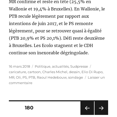
MR confirme et reste en tête (25,5% en
Wallonie et 19,4% à Bruxelles). En Wallonie, le
PTB recule légèrement par rapport aux
intentions de juin 2017, et le PS remonte
légèrement, pour se retrouver quasi à égalité
(PTB 20,9% et PS 20,1%). Défi reste deuxième
à Bruxelles. Les Ecolo stagnent et le CDH
continue son inexorable dégringolade.
Publié
Catégories
Étiquettes
16 mars 2018
Politique, actualités
,
Sudpresse
le
caricature
,
cartoon
,
Charles Michel
,
dessin
,
Elio Di Rupo
,
MR
,
Oli
,
PS
,
PTB
,
Raoul Hedebouw
,
sondage
Laisser un
sur
commentaire
Sondage
:
le
MR
Pagination
PAGE
180
en
tête,