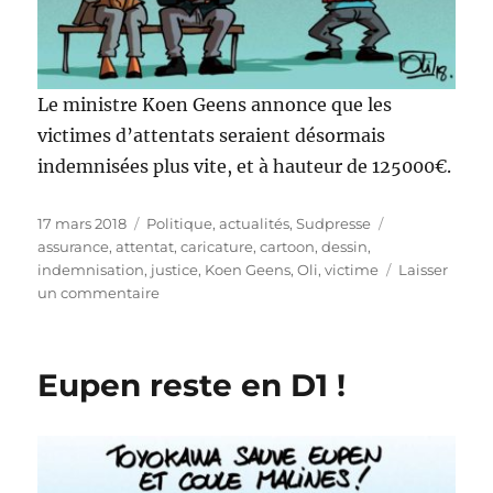
Le ministre Koen Geens annonce que les
victimes d’attentats seraient désormais
indemnisées plus vite, et à hauteur de 125000€.
Publié
Catégories
Étiquettes
17 mars 2018
Politique, actualités
,
Sudpresse
le
assurance
,
attentat
,
caricature
,
cartoon
,
dessin
,
indemnisation
,
justice
,
Koen Geens
,
Oli
,
victime
Laisser
sur
un commentaire
Indemniser
les
victimes
Eupen reste en D1 !
d’attentats