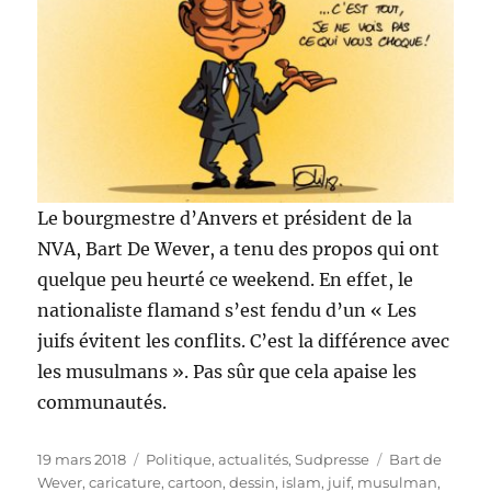
Le bourgmestre d’Anvers et président de la
NVA, Bart De Wever, a tenu des propos qui ont
quelque peu heurté ce weekend. En effet, le
nationaliste flamand s’est fendu d’un « Les
juifs évitent les conflits. C’est la différence avec
les musulmans ». Pas sûr que cela apaise les
communautés.
Publié
Catégories
Étiquettes
19 mars 2018
Politique, actualités
,
Sudpresse
Bart de
le
Wever
,
caricature
,
cartoon
,
dessin
,
islam
,
juif
,
musulman
,