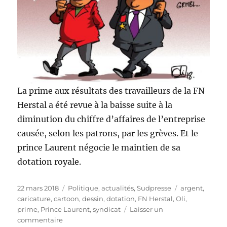
La prime aux résultats des travailleurs de la FN
Herstal a été revue à la baisse suite à la
diminution du chiffre d’affaires de l’entreprise
causée, selon les patrons, par les grèves. Et le
prince Laurent négocie le maintien de sa
dotation royale.
Publié
Catégories
Étiquettes
22 mars 2018
Politique, actualités
,
Sudpresse
argent
,
le
caricature
,
cartoon
,
dessin
,
dotation
,
FN Herstal
,
Oli
,
prime
,
Prince Laurent
,
syndicat
Laisser un
sur
commentaire