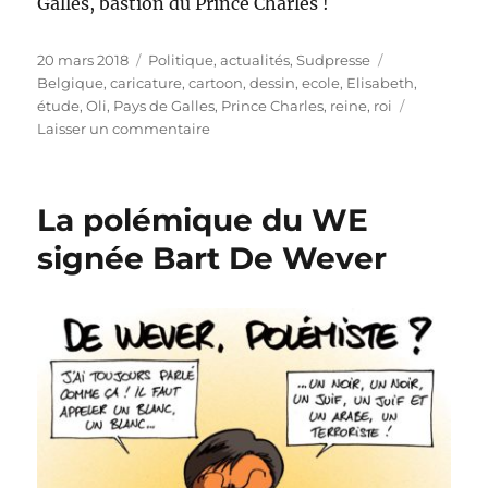
Galles, bastion du Prince Charles !
Publié
Catégories
Étiquettes
20 mars 2018
Politique, actualités
,
Sudpresse
le
Belgique
,
caricature
,
cartoon
,
dessin
,
ecole
,
Elisabeth
,
étude
,
Oli
,
Pays de Galles
,
Prince Charles
,
reine
,
roi
sur
Laisser un commentaire
Elisabeth
2
ans
La polémique du WE
au
Pays
signée Bart De Wever
de
Galles