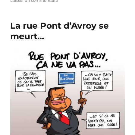
sur
Laisser un commentaire
Eupen
reste
en
La rue Pont d’Avroy se
D1
!
meurt…