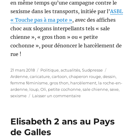
en même temps qu’une campagne contre le
sexisme dans les transports, initiée par l’
ASBL
« Touche pas à ma pote »
, avec des affiches
choc aux slogans interpellants tels « s
ale
chienne », « gros thon » ou « petite
cochonne », pour dénoncer le harcèlement de
rue
!
Publié
Catégories
Étiquettes
21 mars 2018
Politique, actualités
,
Sudpresse
le
Ardenne
,
caricature
,
cartoon
,
chaperon rouge
,
dessin
,
femme féminisme
,
gros thon
,
harcèlement
,
la roche-en-
ardenne
,
loup
,
Oli
,
petite cochonne
,
sale chienne
,
sexe
,
sur
sexisme
Laisser un commentaire
Le
retour
du
Elisabeth 2 ans au Pays
loup
en
de Galles
Ardenne