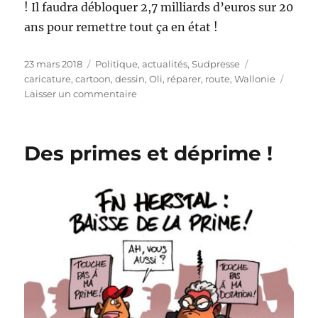
! Il faudra débloquer 2,7 milliards d’euros sur 20
ans pour remettre tout ça en état !
Publié
Catégories
Étiquettes
23 mars 2018
Politique, actualités
,
Sudpresse
le
caricature
,
cartoon
,
dessin
,
Oli
,
réparer
,
route
,
Wallonie
sur
Laisser un commentaire
Routes
:
1km
Des primes et déprime !
sur
4
en
mauvais
état
en
Wallonie
!