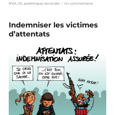
sur
NVA
,
Oli
,
polémique
,
terroriste
Un commentaire
La
polémique
du
Indemniser les victimes
WE
signée
d’attentats
Bart
De
Wever