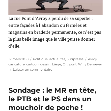
La rue Pont d’Avroy a perdu de sa superbe :
entre façades à l’abandon ou fermées et
magasins en braderie permanente, ce n’est pas
la plus belle image que la ville puisse donner
d’elle.
Publié
Catégories
Étiquettes
17 mars 2018
Politique, actualités
,
Sudpresse
Avroy
,
le
caricature
,
cartoon
,
dessin
,
Liège
,
Oli
,
pont
,
Willy Demeyer
sur
Laisser un commentaire
La
rue
Pont
Sondage : le MR en tête,
d’Avroy
se
le PTB et le PS dans un
meurt…
mouchoir de poche !