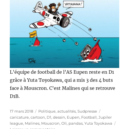
L’équipe de football de l’
AS Eupen
reste en D1
grâce à
Yuta Toyokawa, qui a mis 3 des 4 buts
face à Mouscron. C’est Malines qui se retrouve
D1B.
Publié
Catégories
Étiquettes
17 mars 2018
Politique, actualités
,
Sudpresse
le
caricature
,
cartoon
,
D1
,
dessin
,
Eupen
,
Football
,
Jupiler
league
,
Malines
,
Mouscron
,
Oli
,
pandas
,
Yuta Toyokawa