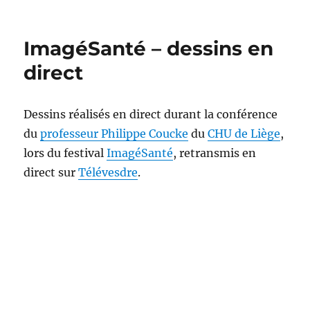
Des
primes
et
ImagéSanté – dessins en
déprime
!
direct
Dessins réalisés en direct durant la conférence
du
professeur Philippe Coucke
du
CHU de Liège
,
lors du festival
ImagéSanté
, retransmis en
direct sur
Télévesdre
.