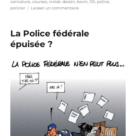
le
caricature
,
courses
,
croisé
,
dessin
,
kevin
,
Oli
,
police
,
sur
policier
Laisser un commentaire
Police
bashing
!
La Police fédérale
épuisée ?