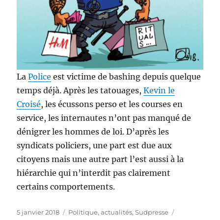
La
Police
est victime de bashing depuis quelque
temps déjà. Après les tatouages,
Kevin le
Croisé
, les écussons perso et les courses en
service, les internautes n’ont pas manqué de
dénigrer les hommes de loi. D’après les
syndicats policiers, une part est due aux
citoyens mais une autre part l’est aussi à la
hiérarchie qui n’interdit pas clairement
certains comportements.
Publié
Catégories
Étiquettes
5 janvier 2018
Politique, actualités
,
Sudpresse