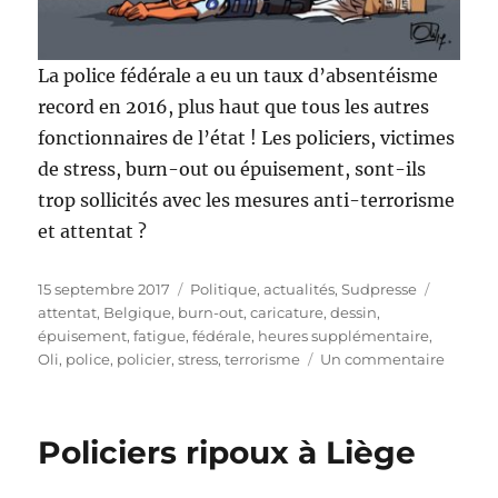
La police fédérale a eu un taux d’absentéisme
record en 2016, plus haut que tous les autres
fonctionnaires de l’état ! Les policiers, victimes
de stress, burn-out ou épuisement, sont-ils
trop sollicités avec les mesures anti-terrorisme
et attentat ?
Publié
Catégories
Étiquett
15 septembre 2017
Politique, actualités
,
Sudpresse
le
attentat
,
Belgique
,
burn-out
,
caricature
,
dessin
,
épuisement
,
fatigue
,
fédérale
,
heures supplémentaire
,
sur
Oli
,
police
,
policier
,
stress
,
terrorisme
Un commentaire
La
Police
fédéral
Policiers ripoux à Liège
épuisé
?