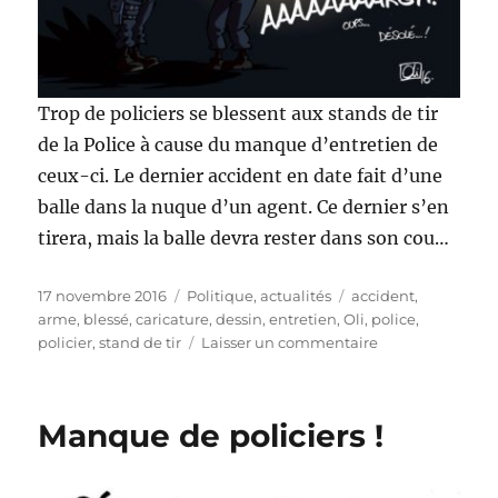
Trop de policiers se blessent aux stands de tir
de la Police à cause du manque d’entretien de
ceux-ci. Le dernier accident en date fait d’une
balle dans la nuque d’un agent. Ce dernier s’en
tirera, mais la balle devra rester dans son cou…
Publié
Catégories
Étiquettes
17 novembre 2016
Politique, actualités
accident
,
le
arme
,
blessé
,
caricature
,
dessin
,
entretien
,
Oli
,
police
,
sur
policier
,
stand de tir
Laisser un commentaire
Stands
de
tir
Manque de policiers !
de
la
Police