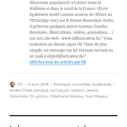
désormais popularisés à travers toute la
Wallonie et dans le nord de la France. Oli est
également invité comme orateur de clôture au
TEDxLiège 2015 sur le thème Moonshot. Enfin,
il présente quelques autres travaux (bandes
dessinées, illustrations, vidéos, animations… )
sur son site web : www.olillustrateur.be ! Vous
souhaitez un dessin signé Oli ? Rien de plus
simple, un message sur les réseaux sociaux ou
un mail à oli@olillustrateur.be !
Afficher tous les articles par Oli
Auteur
Publié
Catégories
Étiqu
Oli
4 avril 2018
Politique, actualités
,
Sudpresse
le
André Gilles
,
banque
,
caricature
,
cartoon
,
dessin
,
nationale
,
Oli
,
picsou
,
Stéphane Moreau
,
Yvan Mayeur