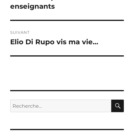
précédente :
enseignants
l’article
SUIVANT
Elio Di Rupo vis ma vie…
Publication
suivante :
RE
Recherche
pour :