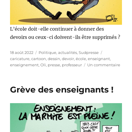
L’école doit-elle continuer à donner des
devoirs ou ceux-ci doivent-ils être supprimés ?
Publié
Catégories
Étiquettes
18 août 2022
Politique, actualités
,
Sudpresse
le
caricature
,
cartoon
,
dessin
,
devoir
,
école
,
enseignant
,
sur
enseignement
,
Oli
,
presse
,
professeur
Un commentaire
Avec
ou
sans
Grève des enseignants !
devoir
?