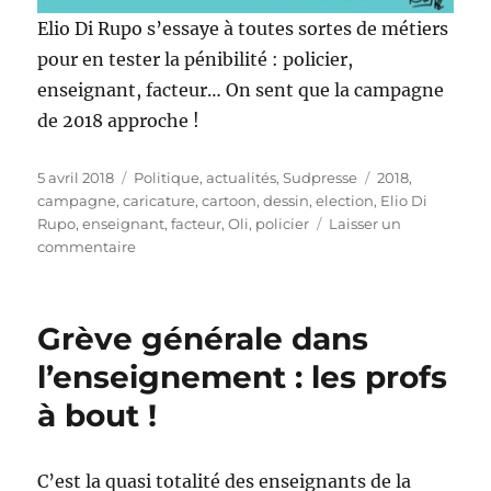
Elio Di Rupo s’essaye à toutes sortes de métiers
pour en tester la pénibilité : policier,
enseignant, facteur… On sent que la campagne
de 2018 approche !
Publié
Catégories
Étiquettes
5 avril 2018
Politique, actualités
,
Sudpresse
2018
,
le
campagne
,
caricature
,
cartoon
,
dessin
,
election
,
Elio Di
Rupo
,
enseignant
,
facteur
,
Oli
,
policier
Laisser un
sur
commentaire
Elio
Di
Rupo
Grève générale dans
vis
ma
l’enseignement : les profs
vie…
à bout !
C’est la quasi totalité des enseignants de la