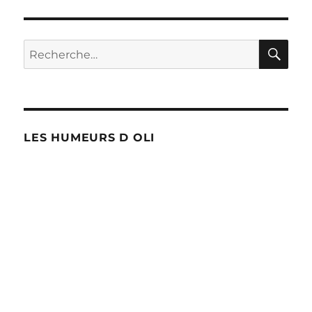
dans
l’enseignement
:
RE
Recherche
les
pour :
profs
à
bout
!
LES HUMEURS D OLI