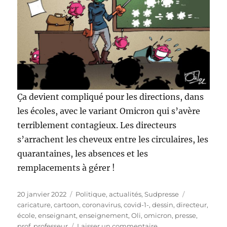
Ça devient compliqué pour les directions, dans
les écoles, avec le variant Omicron qui s’avère
terriblement contagieux. Les directeurs
s’arrachent les cheveux entre les circulaires, les
quarantaines, les absences et les
remplacements à gérer !
Publié
Catégories
Étiquettes
20 janvier 2022
Politique, actualités
,
Sudpresse
le
caricature
,
cartoon
,
coronavirus
,
covid-1-
,
dessin
,
directeur
,
école
,
enseignant
,
enseignement
,
Oli
,
omicron
,
presse
,
sur
prof
,
professeur
Laisser un commentaire