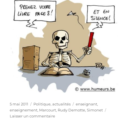
Publié
Catégories
Étiquettes
5 mai 2011
Politique, actualités
enseignant
,
le
enseignement
,
Marcourt
,
Rudy Demotte
,
Simonet
sur
Laisser un commentaire
Grève
générale