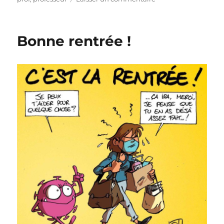
Omicron
à
l’école
Bonne rentrée !