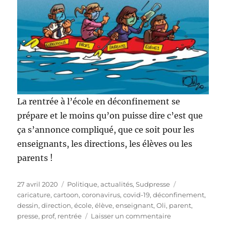
La rentrée à l’école en déconfinement se
prépare et le moins qu’on puisse dire c’est que
ça s’annonce compliqué, que ce soit pour les
enseignants, les directions, les élèves ou les
parents !
Publié
Catégories
Étiquettes
27 avril 2020
Politique, actualités
,
Sudpresse
le
caricature
,
cartoon
,
coronavirus
,
covid-19
,
déconfinement
,
dessin
,
direction
,
école
,
élève
,
enseignant
,
Oli
,
parent
,
sur
presse
,
prof
,
rentrée
Laisser un commentaire
Rentrée