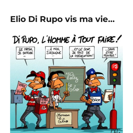
à
l’école
Elio Di Rupo vis ma vie…