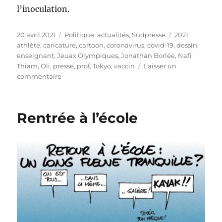
l’inoculation.
Publié
Catégories
Étiquettes
20 avril 2021
Politique, actualités
,
Sudpresse
2021
,
le
athlète
,
caricature
,
cartoon
,
coronavirus
,
covid-19
,
dessin
,
enseignant
,
Jeuax Olympiques
,
Jonathan Borlée
,
Nafi
Thiam
,
Oli
,
presse
,
prof
,
Tokyo
,
vaccin
Laisser un
sur
commentaire
Vaccin
:
les
Rentrée à l’école
athlètes
avant
les
profs
!