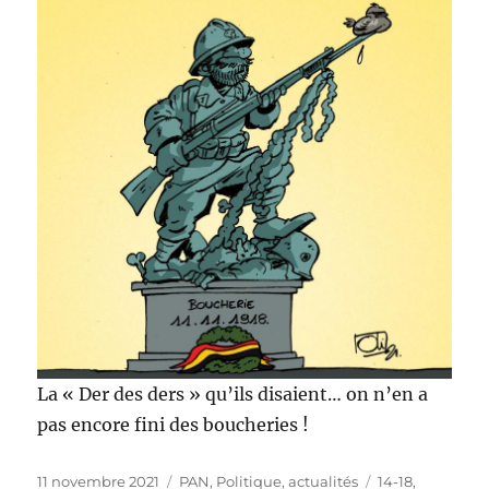
La « Der des ders » qu’ils disaient… on n’en a
pas encore fini des boucheries !
Publié
Catégories
Étiquettes
11 novembre 2021
PAN
,
Politique, actualités
14-18
,