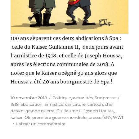
100 ans séparent ces deux abdications à Spa :
celle du Kaiser Guillaume II, deux jours avant
l’armistice de 1918, et celle de Joseph Houssa,
après les élections communales de 2018. A
noter que le Kaiser a régné 30 ans alors que
Houssa a été 40 ans bourgmestre de Spa !
Publié
Catégories
Étiquett
10 novembre 2018
Politique, actualités
,
Sudpresse
le
1918
,
abdication
,
armistice
,
caricature
,
cartoon
,
chef
,
dessin
,
grande guerre
,
Guillaume II
,
Joseph Houssa
,
kaiser
,
Oli
,
première guerre mondiale
,
presse
,
SPA
,
WW1
sur
Laisser un commentaire
1918
–