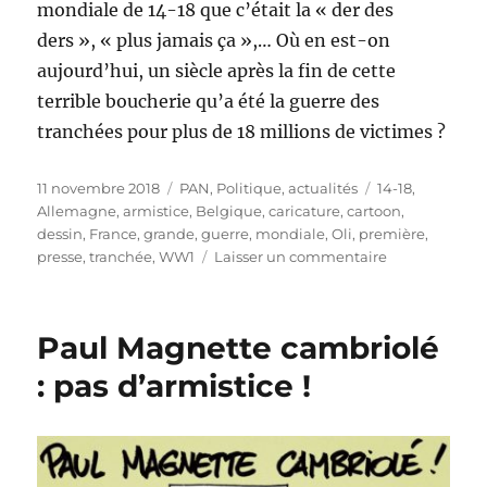
mondiale de 14-18 que c’était la « der des
ders », « plus jamais ça »,… Où en est-on
aujourd’hui, un siècle après la fin de cette
terrible boucherie qu’a été la guerre des
tranchées pour plus de 18 millions de victimes ?
Publié
Catégories
Étiquettes
11 novembre 2018
PAN
,
Politique, actualités
14-18
,
le
Allemagne
,
armistice
,
Belgique
,
caricature
,
cartoon
,
dessin
,
France
,
grande
,
guerre
,
mondiale
,
Oli
,
première
,
sur
presse
,
tranchée
,
WW1
Laisser un commentaire
14-
18
:
Paul Magnette cambriolé
les
100
: pas d’armistice !
ans
de
l’Armistice