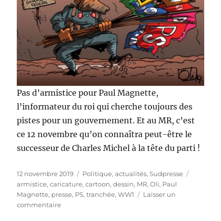
Pas d’armistice pour Paul Magnette,
l’informateur du roi qui cherche toujours des
pistes pour un gouvernement. Et au MR, c’est
ce 12 novembre qu’on connaîtra peut-être le
successeur de Charles Michel à la tête du parti !
Publié
Catégories
Étiquett
12 novembre 2019
Politique, actualités
,
Sudpresse
le
armistice
,
caricature
,
cartoon
,
dessin
,
MR
,
Oli
,
Paul
Magnette
,
presse
,
PS
,
tranchée
,
WW1
Laisser un
sur
commentaire
Pas