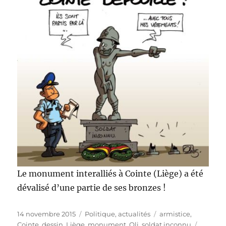
Le monument interalliés à Cointe (Liège) a été
dévalisé d’une partie de ses bronzes !
Publié
Catégories
Étiquettes
14 novembre 2015
Politique, actualités
armistice
,
le
Cointe
,
dessin
,
Liège
,
monument
,
Oli
,
soldat inconnu