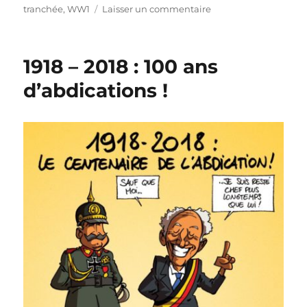
sur
tranchée
,
WW1
Laisser un commentaire
Paul
Magnette
cambriolé
1918 – 2018 : 100 ans
:
pas
d’abdications !
d’armistice
!