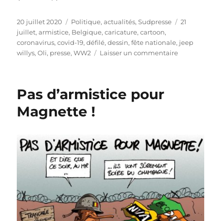
Publié
Catégories
Étiquettes
20 juillet 2020
Politique, actualités
,
Sudpresse
21
le
juillet
,
armistice
,
Belgique
,
caricature
,
cartoon
,
coronavirus
,
covid-19
,
défilé
,
dessin
,
fête nationale
,
jeep
sur
willys
,
Oli
,
presse
,
WW2
Laisser un commentaire
21
juillet
en
Pas d’armistice pour
mode
Covid
Magnette !
!