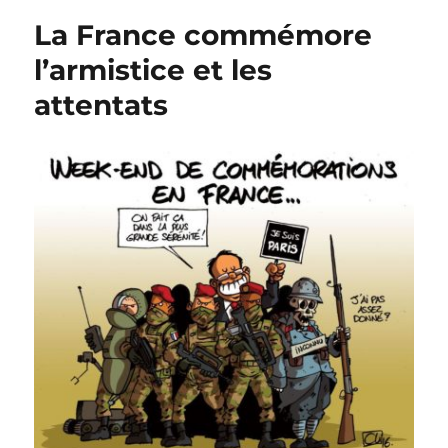
2018
La France commémore
:
100
l’armistice et les
ans
attentats
d’abdications
!