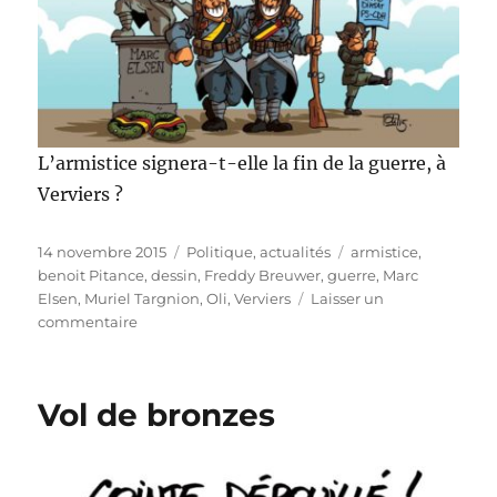
L’armistice signera-t-elle la fin de la guerre, à
Verviers ?
Publié
Catégories
Étiquettes
14 novembre 2015
Politique, actualités
armistice
,
le
benoit Pitance
,
dessin
,
Freddy Breuwer
,
guerre
,
Marc
Elsen
,
Muriel Targnion
,
Oli
,
Verviers
Laisser un
sur
commentaire
Armistice
à
Verviers
Vol de bronzes
!