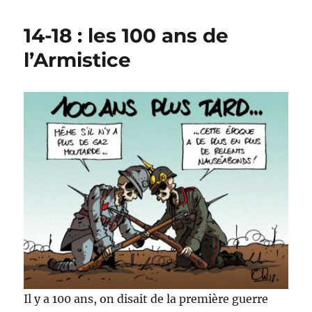
d’armistice
pour
14-18 : les 100 ans de
Magnette
!
l’Armistice
Il y a 100 ans, on disait de la première guerre