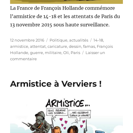
La France de François Hollande commémore
l’armistice de 14-18 et les attentats de Paris du
13 novembre 2015 sous haute surveillance.
Publié
Catégories
Étiquettes
12 novembre 2016
Politique, actualités
14-18
,
le
armistice
,
attentat
,
caricature
,
dessin
,
famas
,
François
Hollande
,
guerre
,
militaire
,
Oli
,
Paris
Laisser un
sur
commentaire
La
France
commémore
Armistice à Verviers !
l’armistice
et
les
attentats