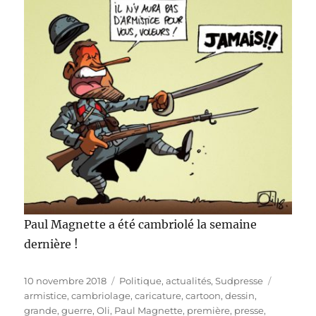
Paul Magnette a été cambriolé la semaine
dernière !
Publié
Catégories
Étiquett
10 novembre 2018
Politique, actualités
,
Sudpresse
le
armistice
,
cambriolage
,
caricature
,
cartoon
,
dessin
,
grande
,
guerre
,
Oli
,
Paul Magnette
,
première
,
presse
,