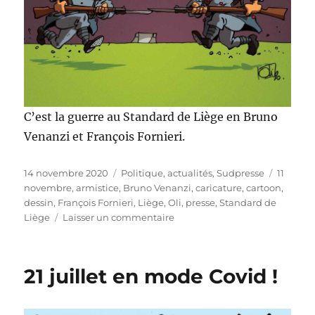
C’est la guerre au Standard de Liège en Bruno
Venanzi et François Fornieri.
Publié
Catégories
Étiquett
14 novembre 2020
Politique, actualités
,
Sudpresse
11
le
novembre
,
armistice
,
Bruno Venanzi
,
caricature
,
cartoon
,
dessin
,
François Fornieri
,
Liège
,
Oli
,
presse
,
Standard de
sur
Liège
Laisser un commentaire
La
guerre
au
21 juillet en mode Covid !
Standard
de
Liège