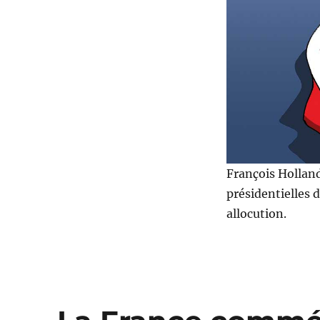
président
!
François Hollan
présidentielles d
allocution.