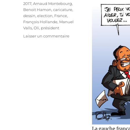
Étiquettes
2017
,
Arnaud Montebourg
,
Benoit Hamon
,
caricature
,
dessin
,
election
,
France
,
François Hollande
,
Manuel
Valls
,
Oli
,
président
sur
Laisser un commentaire
Primaires
de
la
gauche
en
France
La gauche frança