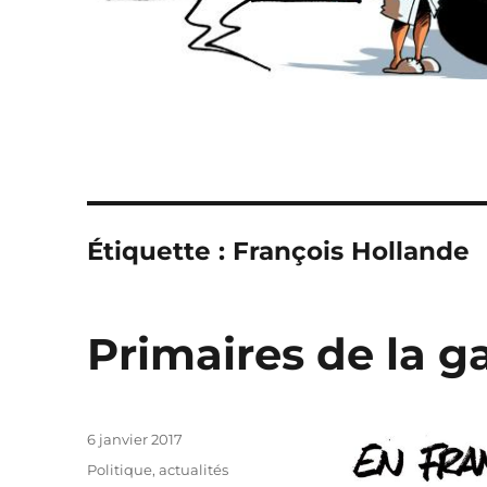
Étiquette :
François Hollande
Primaires de la 
Publié
6 janvier 2017
le
Catégories
Politique, actualités