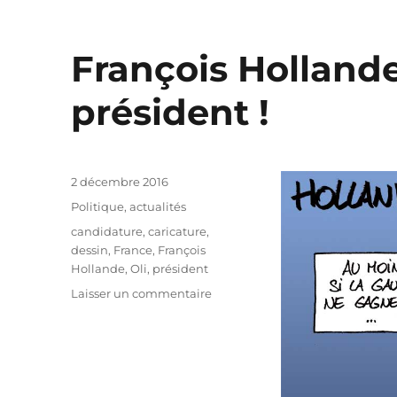
François Hollande
président !
Publié
2 décembre 2016
le
Catégories
Politique, actualités
Étiquettes
candidature
,
caricature
,
dessin
,
France
,
François
Hollande
,
Oli
,
président
sur
Laisser un commentaire
François
Hollande
ne
sera
plus