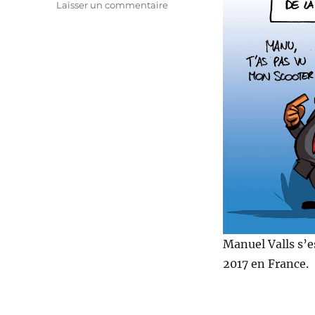
sur
Laisser un commentaire
Manuel
Valls
candidat
pour
2017
!
Manuel Valls s’e
2017 en France.