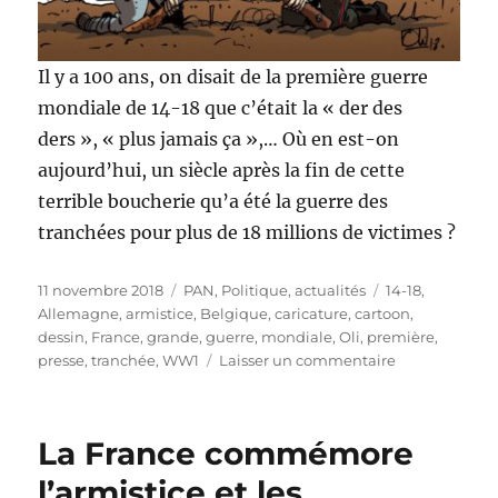
Il y a 100 ans, on disait de la première guerre
mondiale de 14-18 que c’était la « der des
ders », « plus jamais ça »,… Où en est-on
aujourd’hui, un siècle après la fin de cette
terrible boucherie qu’a été la guerre des
tranchées pour plus de 18 millions de victimes ?
Publié
Catégories
Étiquettes
11 novembre 2018
PAN
,
Politique, actualités
14-18
,
le
Allemagne
,
armistice
,
Belgique
,
caricature
,
cartoon
,
dessin
,
France
,
grande
,
guerre
,
mondiale
,
Oli
,
première
,
sur
presse
,
tranchée
,
WW1
Laisser un commentaire
14-
18
:
La France commémore
les
100
l’armistice et les