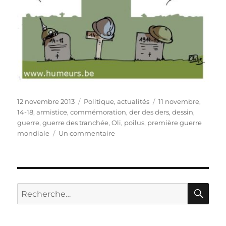
Publié
Catégories
Étiquettes
12 novembre 2013
Politique, actualités
11 novembre
,
le
14-18
,
armistice
,
commémoration
,
der des ders
,
dessin
,
guerre
,
guerre des tranchée
,
Oli
,
poilus
,
première guerre
sur
mondiale
Un commentaire
Dernier
11
novembre
avant
le
RE
Recherche
centenaire
pour :
du
début