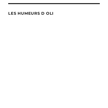
de
la
première
LES HUMEURS D OLI
guerre
mondiale
!