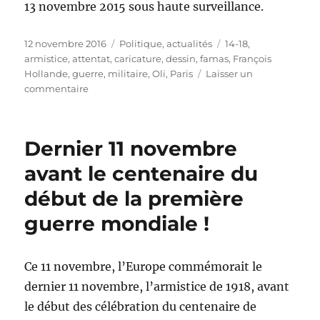
13 novembre 2015 sous haute surveillance.
Publié
Catégories
Étiquettes
12 novembre 2016
Politique, actualités
14-18
,
le
armistice
,
attentat
,
caricature
,
dessin
,
famas
,
François
Hollande
,
guerre
,
militaire
,
Oli
,
Paris
Laisser un
sur
commentaire
La
France
commémore
Dernier 11 novembre
l’armistice
et
avant le centenaire du
les
début de la première
attentats
guerre mondiale !
Ce 11 novembre, l’Europe commémorait le
dernier 11 novembre, l’armistice de 1918, avant
le début des célébration du centenaire de