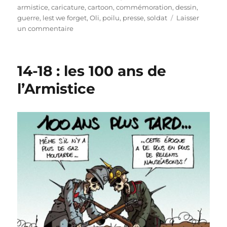
le
armistice
,
caricature
,
cartoon
,
commémoration
,
dessin
,
guerre
,
lest we forget
,
Oli
,
poilu
,
presse
,
soldat
Laisser
sur
un commentaire
Armistice
2021
14-18 : les 100 ans de
l’Armistice