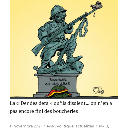
La « Der des ders » qu’ils disaient… on n’en a
pas encore fini des boucheries !
Publié
Catégories
Étiquettes
11 novembre 2021
PAN
,
Politique, actualités
14-18
,