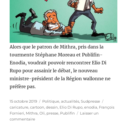
Alors que le patron de Mithra, pris dans la
tourmente Stéphane Moreau et Publifin-
Enodia, voudrait pouvoir rencontrer Elio Di
Rupo pour assainir le débat, le nouveau
ministre-président de la Région wallonne ne
préfère pas.
Publié
Catégories
Étiquettes
15 octobre 2019
Politique, actualités
,
Sudpresse
le
caricature
,
cartoon
,
dessin
,
Elio Di Rupo
,
enodia
,
François
Fornieri
,
Mithra
,
Oli
,
presse
,
Publifin
Laisser un
sur
commentaire
Di