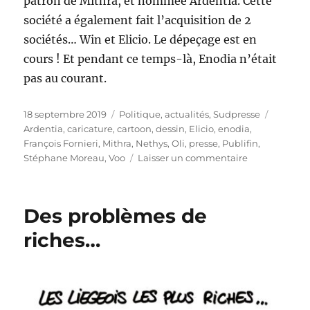
patron de Mithra, et nommée Ardentia. Cette
société a également fait l’acquisition de 2
sociétés… Win et Elicio. Le dépeçage est en
cours ! Et pendant ce temps-là, Enodia n’était
pas au courant.
Publié
Catégories
Étiquett
18 septembre 2019
Politique, actualités
,
Sudpresse
le
Ardentia
,
caricature
,
cartoon
,
dessin
,
Elicio
,
enodia
,
François Fornieri
,
Mithra
,
Nethys
,
Oli
,
presse
,
Publifin
,
sur
Stéphane Moreau
,
Voo
Laisser un commentaire
Nethys,
l’histoire
sans
Des problèmes de
fin…
riches…