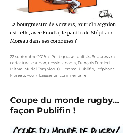
La bourgmestre de Verviers, Muriel Targnion,
est-elle, avec Enodia, le pantin de Stéphane
Moreau dans ses combines ?
Publié
Catégories
Étiquet
22 septembre 2019
Politique, actualités
,
Sudpresse
le
caricature
,
cartoon
,
dessin
,
enodia
,
François Fornieri
,
Mithra
,
Muriel Targnion
,
Oli
,
presse
,
Publifin
,
Stéphane
sur
Moreau
,
Voo
Laisser un commentaire
Targnion,
pantin
de
Coupe du monde rugby…
Moreau
?
façon Publifin !