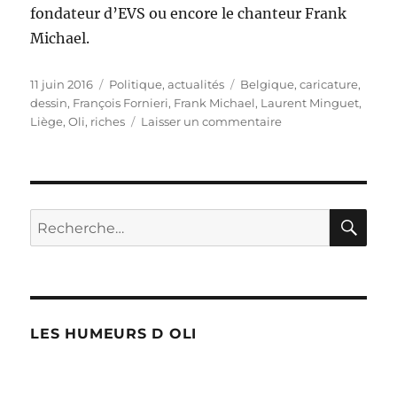
fondateur d’EVS ou encore le chanteur Frank
Michael.
Publié
Catégories
Étiquettes
11 juin 2016
Politique, actualités
Belgique
,
caricature
,
le
dessin
,
François Fornieri
,
Frank Michael
,
Laurent Minguet
,
sur
Liège
,
Oli
,
riches
Laisser un commentaire
Des
problèmes
de
riches…
RE
Recherche
pour :
LES HUMEURS D OLI