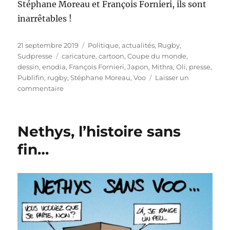
Stéphane Moreau et François Fornieri, ils sont
inarrêtables !
Publié
Catégories
21 septembre 2019
Politique, actualités
,
Rugby
,
le
Étiquettes
Sudpresse
caricature
,
cartoon
,
Coupe du monde
,
dessin
,
enodia
,
François Fornieri
,
Japon
,
Mithra
,
Oli
,
presse
,
Publifin
,
rugby
,
Stéphane Moreau
,
Voo
Laisser un
sur
commentaire
Coupe
du
monde
Nethys, l’histoire sans
rugby…
façon
fin…
Publifin
!