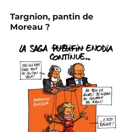
Rupo
ne
Targnion, pantin de
veut
pas
Moreau ?
Fornieri