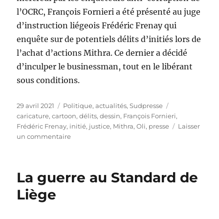
l’OCRC, François Fornieri a été présenté au juge
d’instruction liégeois Frédéric Frenay qui
enquête sur de potentiels délits d’initiés lors de
l’achat d’actions Mithra. Ce dernier a décidé
d’inculper le businessman, tout en le libérant
sous conditions.
Publié
Catégories
Étiquettes
29 avril 2021
Politique, actualités
,
Sudpresse
le
caricature
,
cartoon
,
délits
,
dessin
,
François Fornieri
,
Frédéric Frenay
,
initié
,
justice
,
Mithra
,
Oli
,
presse
Laisser
sur
un commentaire
François
Fornieri
inculpé
La guerre au Standard de
Liège