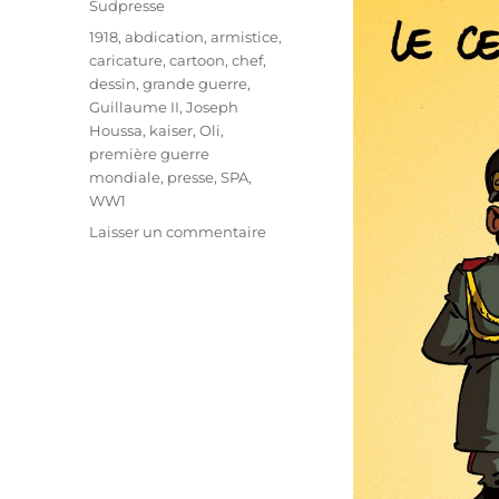
Sudpresse
Étiquettes
1918
,
abdication
,
armistice
,
caricature
,
cartoon
,
chef
,
dessin
,
grande guerre
,
Guillaume II
,
Joseph
Houssa
,
kaiser
,
Oli
,
première guerre
mondiale
,
presse
,
SPA
,
WW1
sur
Laisser un commentaire
1918
–
2018
:
100
ans
d’abdications
!