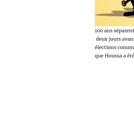
100 ans séparent
deux jours avant
élections commun
que Houssa a ét