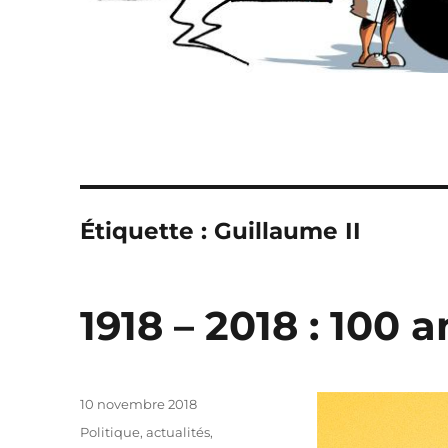
Étiquette :
Guillaume II
1918 – 2018 : 100 
Publié
10 novembre 2018
le
Catégories
Politique, actualités
,