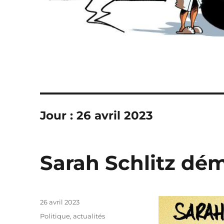
Jour :
26 avril 2023
Sarah Schlitz dé
Publié
26 avril 2023
le
Catégories
Politique, actualités