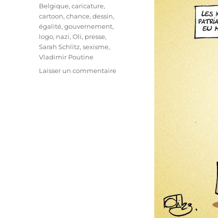
Étiquettes
Belgique
,
caricature
,
cartoon
,
chance
,
dessin
,
égalité
,
gouvernement
,
logo
,
nazi
,
Oli
,
presse
,
Sarah Schlitz
,
sexisme
,
Vladimir Poutine
sur
Laisser un commentaire
Sarah
Schlitz
démissionne