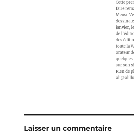
Cette pre
faire rema
Meuse Ver
dessinate
janvier, l
de l’édit
des éditi
toute la 
orateur d
quelques 
sur son s
Rien de p
oli@olill
Laisser un commentaire