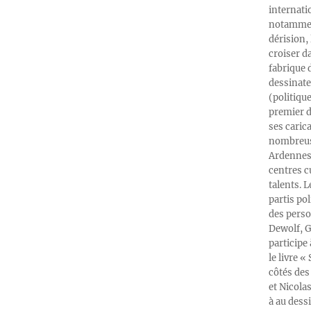
internati
notamment
dérision, 
croiser d
fabrique 
dessinate
(politiqu
premier d
ses caric
nombreuse
Ardennes-
centres c
talents. 
partis po
des perso
Dewolf, G
participe
le livre 
côtés des 
et Nicola
à au dess