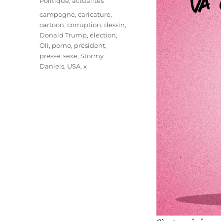
Catégories
Politique, actualités
Étiquettes
campagne
,
caricature
,
cartoon
,
corruption
,
dessin
,
Donald Trump
,
élection
,
Oli
,
porno
,
président
,
presse
,
sexe
,
Stormy
Daniels
,
USA
,
x