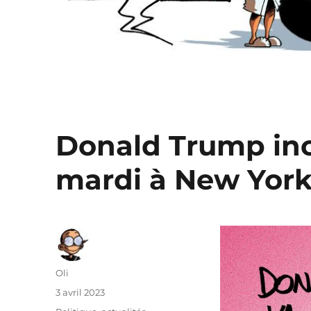
Donald Trump inc
mardi à New York
Auteur
Oli
Publié
3 avril 2023
le