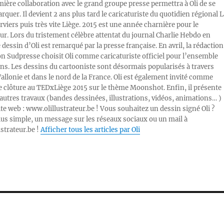
mière collaboration avec le grand groupe presse permettra à Oli de se
rquer. Il devient 2 ans plus tard le caricaturiste du quotidien régional L
viers puis très vite Liège. 2015 est une année charnière pour le
ur. Lors du tristement célèbre attentat du journal Charlie Hebdo en
e dessin d’Oli est remarqué par la presse française. En avril, la rédaction
ion Sudpresse choisit Oli comme caricaturiste officiel pour l’ensemble
ons. Les dessins du cartooniste sont désormais popularisés à travers
Wallonie et dans le nord de la France. Oli est également invité comme
e clôture au TEDxLiège 2015 sur le thème Moonshot. Enfin, il présente
autres travaux (bandes dessinées, illustrations, vidéos, animations… )
ite web : www.olillustrateur.be ! Vous souhaitez un dessin signé Oli ?
lus simple, un message sur les réseaux sociaux ou un mail à
ustrateur.be !
Afficher tous les articles par Oli