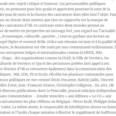
onale avec esprit critique et humour. Les personnalités politiques
, en prennent pour leur grade et apprécient pourtant le sens de la
les jeux de mots et la finesse des caricatures dont elles font l’objet. Fai
ans un dessin deux univers que rien ne rapproche est la marque de
des caricatures d’Oli. Ce contraste entre deux mondes permet au
ur de mettre en perspective un message fort, son regard sur l’actualité
e, économique, culturelle, sportive…) tout en gardant une lecture au
egré légère et souvent drôle. Grâce aux réseaux sociaux et à la qualité d
atures, le dessinateur est vite suivi par une communauté enthousiaste. 
s entreprises belges et internationales comme la SWDE, ING,
Etape… des organisations comme la CGSP, la Ville de Verviers, les
ulturels de Verviers et Spa et des personnes privées font appel à ses
Les dessins d’Oli se retrouvent également dans la communication des
litiques : MR, CDh, PS et Ecolo. Oli effectue plusieurs commandes pour
nnes politiques en vue comme Denis Ducarme, Kattrin Jadin, Vincent
illes Foret, Jean-François Istasse, Christophe Collignon… En 2011, Oli
 à diverses publications dont Le Poiscaille, journal satirique indépendan
« Sans Commentaires – Zonder woorden » aux éditions « Le Cri » aux
caricaturistes les plus célèbres en Belgique : Pierre Kroll, Philippe Gelu
s Vadot. La même année, le responsable de JobsRégions donne sa chan
inateur et l’invite chaque semaine à illustrer le supplément de SudPress