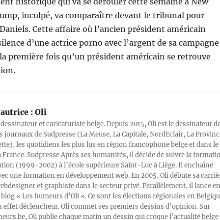
nt historique qui va se dérouler cette semaine à New
ump, inculpé, va comparaître devant le tribunal pour
 Daniels. Cette affaire où l’ancien président américain
 silence d’une actrice porno avec l’argent de sa campagne
t la première fois qu’un président américain se retrouve
tion.
autrice :
Oli
 dessinateur et caricaturiste belge. Depuis 2015, Oli est le dessinateur d
s journaux de Sudpresse (La Meuse, La Capitale, NordEclair, La Provinc
ette), les quotidiens les plus lus en région francophone belge et dans le
a France. Sudpresse Après ses humanités, il décide de suivre la formati
ration (1999-2002) à l’école supérieure Saint-Luc à Liège. Il enchaîne
vec une formation en développement web. En 2005, Oli débute sa carriè
designer et graphiste dans le secteur privé. Parallèlement, il lance e
blog « Les humeurs d’Oli ». Ce sont les élections régionales en Belgiq
n effet déclencheur. Oli commet ses premiers dessins d’opinion. Sur
rs.be, Oli publie chaque matin un dessin qui croque l’actualité belge 