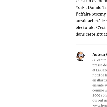
C’est un événeme
York : Donald Tr
l’affaire Stormy
aurait acheté le
électorale. C’es
dans cette situa
Auteur/
Oli est un
presse de
et La Gaz
nord de l
en illust
ensuite a
comme web
2009 son 
qui ont u
www.humeu