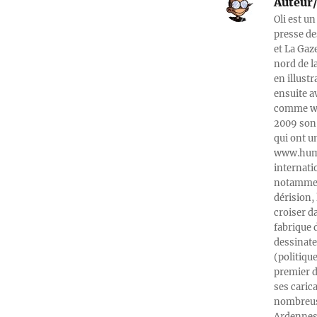
Auteur/
Oli est un
presse de
et La Gaz
nord de l
en illust
ensuite a
comme web
2009 son 
qui ont u
www.humeu
internati
notamment
dérision, 
croiser d
fabrique 
dessinate
(politiqu
premier d
ses caric
nombreuse
Ardennes-