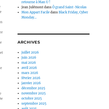
retourne à Man U !
e
Jean Julémont
dans
Ô grand Saint-Nicolas
e
Mon Appart Facile
dans
Black Friday, Cyber
Monday…
on
re
n
ARCHIVES
ue
juillet 2026
et
juin 2026
mai 2026
avril 2026
re
mars 2026
février 2026
janvier 2026
décembre 2025
novembre 2025
e
octobre 2025
De
septembre 2025
août 2025