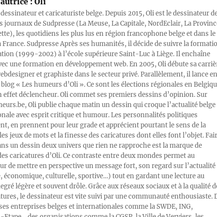
autrice :
Oli
 dessinateur et caricaturiste belge. Depuis 2015, Oli est le dessinateur d
s journaux de Sudpresse (La Meuse, La Capitale, NordEclair, La Provinc
ette), les quotidiens les plus lus en région francophone belge et dans le
a France. Sudpresse Après ses humanités, il décide de suivre la formati
ration (1999-2002) à l’école supérieure Saint-Luc à Liège. Il enchaîne
vec une formation en développement web. En 2005, Oli débute sa carriè
designer et graphiste dans le secteur privé. Parallèlement, il lance e
blog « Les humeurs d’Oli ». Ce sont les élections régionales en Belgiq
n effet déclencheur. Oli commet ses premiers dessins d’opinion. Sur
rs.be, Oli publie chaque matin un dessin qui croque l’actualité belge 
onale avec esprit critique et humour. Les personnalités politiques
, en prennent pour leur grade et apprécient pourtant le sens de la
les jeux de mots et la finesse des caricatures dont elles font l’objet. Fai
ans un dessin deux univers que rien ne rapproche est la marque de
des caricatures d’Oli. Ce contraste entre deux mondes permet au
ur de mettre en perspective un message fort, son regard sur l’actualité
e, économique, culturelle, sportive…) tout en gardant une lecture au
egré légère et souvent drôle. Grâce aux réseaux sociaux et à la qualité d
atures, le dessinateur est vite suivi par une communauté enthousiaste. 
s entreprises belges et internationales comme la SWDE, ING,
Etape… des organisations comme la CGSP, la Ville de Verviers, les