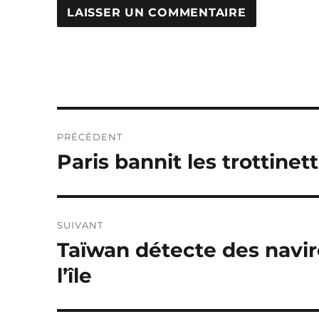
Navigation
PRÉCÉDENT
de
Paris bannit les trottine
Publication
précédente :
l’article
SUIVANT
Taïwan détecte des navir
Publication
suivante :
l’île