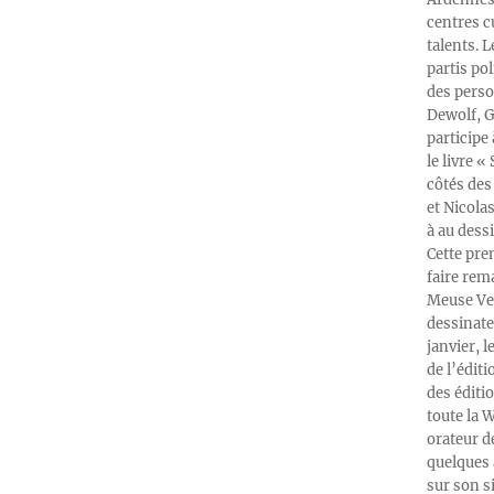
centres c
talents. 
partis po
des perso
Dewolf, G
participe
le livre 
côtés des 
et Nicola
à au dess
Cette pre
faire rema
Meuse Ver
dessinate
janvier, l
de l’édit
des éditi
toute la 
orateur d
quelques 
sur son s