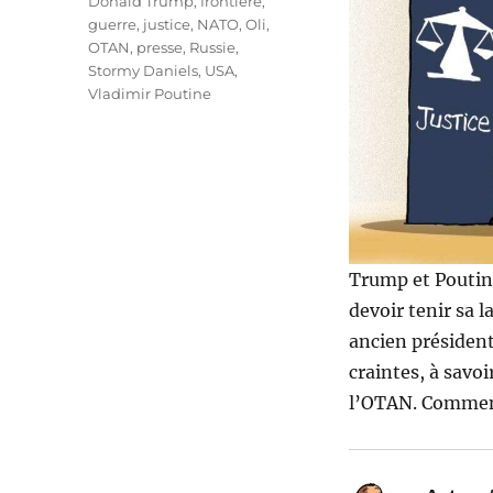
Donald Trump
,
frontière
,
guerre
,
justice
,
NATO
,
Oli
,
OTAN
,
presse
,
Russie
,
Stormy Daniels
,
USA
,
Vladimir Poutine
Trump et Poutine
devoir tenir sa 
ancien président.
craintes, à savo
l’OTAN. Comment 