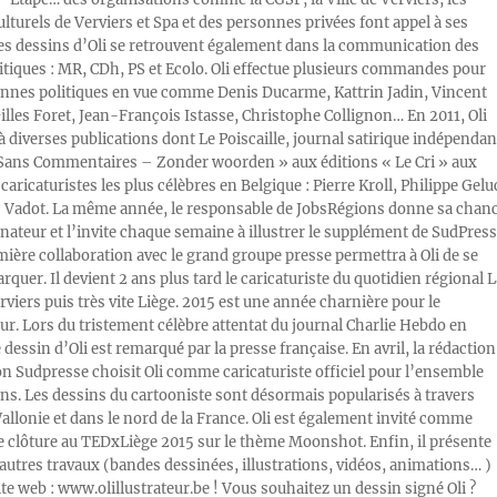
ulturels de Verviers et Spa et des personnes privées font appel à ses
Les dessins d’Oli se retrouvent également dans la communication des
litiques : MR, CDh, PS et Ecolo. Oli effectue plusieurs commandes pour
nnes politiques en vue comme Denis Ducarme, Kattrin Jadin, Vincent
illes Foret, Jean-François Istasse, Christophe Collignon… En 2011, Oli
 à diverses publications dont Le Poiscaille, journal satirique indépendan
« Sans Commentaires – Zonder woorden » aux éditions « Le Cri » aux
caricaturistes les plus célèbres en Belgique : Pierre Kroll, Philippe Gelu
s Vadot. La même année, le responsable de JobsRégions donne sa chan
inateur et l’invite chaque semaine à illustrer le supplément de SudPress
mière collaboration avec le grand groupe presse permettra à Oli de se
rquer. Il devient 2 ans plus tard le caricaturiste du quotidien régional L
viers puis très vite Liège. 2015 est une année charnière pour le
ur. Lors du tristement célèbre attentat du journal Charlie Hebdo en
e dessin d’Oli est remarqué par la presse française. En avril, la rédaction
ion Sudpresse choisit Oli comme caricaturiste officiel pour l’ensemble
ons. Les dessins du cartooniste sont désormais popularisés à travers
Wallonie et dans le nord de la France. Oli est également invité comme
e clôture au TEDxLiège 2015 sur le thème Moonshot. Enfin, il présente
autres travaux (bandes dessinées, illustrations, vidéos, animations… )
ite web : www.olillustrateur.be ! Vous souhaitez un dessin signé Oli ?