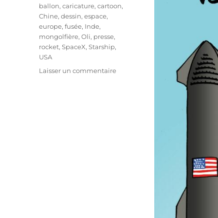
Étiquettes
ballon
,
caricature
,
cartoon
,
Chine
,
dessin
,
espace
,
europe
,
fusée
,
Inde
,
mongolfière
,
Oli
,
presse
,
rocket
,
SpaceX
,
Starship
,
USA
sur
Laisser un commentaire
L’Europe
à
la
traine…