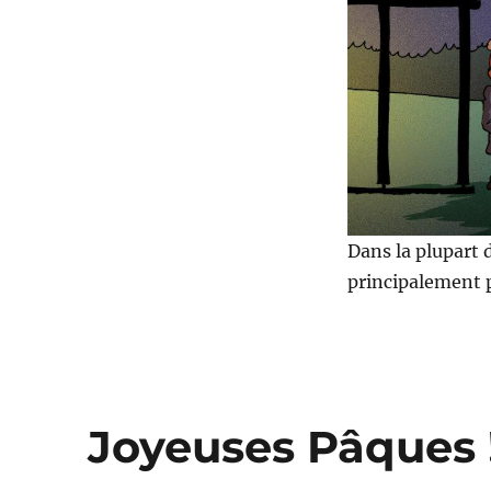
d’artifices
interdits
!
Dans la plupart 
principalement 
Joyeuses Pâques 