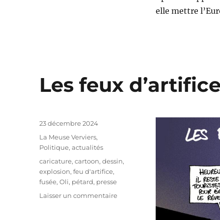
elle mettre l’Eu
Les feux d’artifice
Publié
23 décembre 2024
le
Catégories
La Meuse Verviers
,
Politique, actualités
Étiquettes
caricature
,
cartoon
,
dessin
,
explosion
,
feu d'artifice
,
fusée
,
Oli
,
pétard
,
presse
sur
Laisser un commentaire
Les
feux