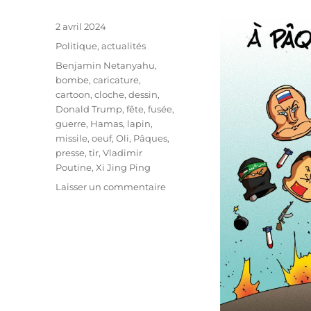
Publié
2 avril 2024
le
Catégories
Politique, actualités
Étiquettes
Benjamin Netanyahu
,
bombe
,
caricature
,
cartoon
,
cloche
,
dessin
,
Donald Trump
,
fête
,
fusée
,
guerre
,
Hamas
,
lapin
,
missile
,
oeuf
,
Oli
,
Pâques
,
presse
,
tir
,
Vladimir
Poutine
,
Xi Jing Ping
sur
Laisser un commentaire
Joyeuses
Pâques
!