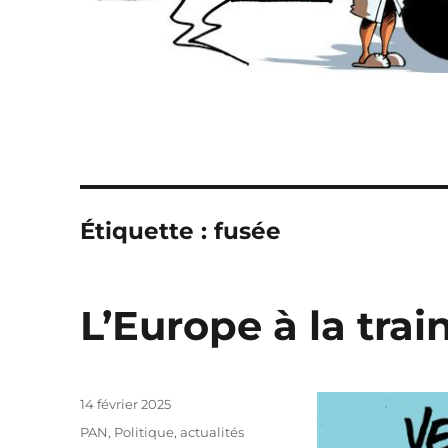
Étiquette :
fusée
L’Europe à la tra
Publié
14 février 2025
le
Catégories
PAN
,
Politique, actualités