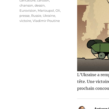
Étiquettes
caricature
,
cartoon
,
chanson
,
dessin
,
Eurovision
,
Marioupol
,
Oli
,
presse
,
Russie
,
Ukraine
,
victoire
,
Vladimir Poutine
L’Ukraine a rem
tête. Une victoir
prochain concour