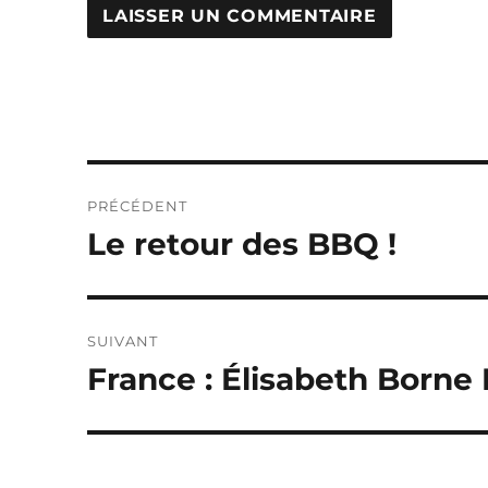
Navigation
PRÉCÉDENT
de
Le retour des BBQ !
Publication
précédente :
l’article
SUIVANT
France : Élisabeth Borne
Publication
suivante :