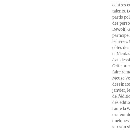
centres c
talents. 
partis po
des perso
Dewolf, G
participe
le livre 
côtés des 
et Nicola
à au dess
Cette pre
faire rema
Meuse Ver
dessinate
janvier, l
de l’édit
des éditi
toute la 
orateur d
quelques 
sur son s