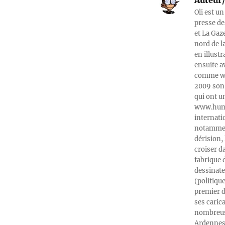
Auteur/
Oli est un
presse de
et La Gaz
nord de l
en illust
ensuite a
comme web
2009 son 
qui ont u
www.humeu
internati
notamment
dérision, 
croiser d
fabrique 
dessinate
(politiqu
premier d
ses caric
nombreuse
Ardennes-