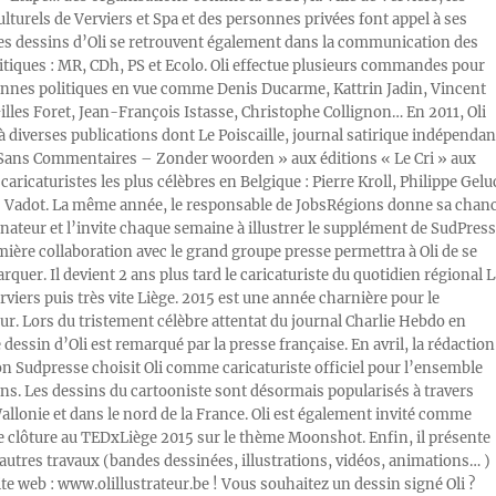
ulturels de Verviers et Spa et des personnes privées font appel à ses
Les dessins d’Oli se retrouvent également dans la communication des
litiques : MR, CDh, PS et Ecolo. Oli effectue plusieurs commandes pour
nnes politiques en vue comme Denis Ducarme, Kattrin Jadin, Vincent
illes Foret, Jean-François Istasse, Christophe Collignon… En 2011, Oli
 à diverses publications dont Le Poiscaille, journal satirique indépendan
« Sans Commentaires – Zonder woorden » aux éditions « Le Cri » aux
caricaturistes les plus célèbres en Belgique : Pierre Kroll, Philippe Gelu
s Vadot. La même année, le responsable de JobsRégions donne sa chan
inateur et l’invite chaque semaine à illustrer le supplément de SudPress
mière collaboration avec le grand groupe presse permettra à Oli de se
rquer. Il devient 2 ans plus tard le caricaturiste du quotidien régional L
viers puis très vite Liège. 2015 est une année charnière pour le
ur. Lors du tristement célèbre attentat du journal Charlie Hebdo en
e dessin d’Oli est remarqué par la presse française. En avril, la rédaction
ion Sudpresse choisit Oli comme caricaturiste officiel pour l’ensemble
ons. Les dessins du cartooniste sont désormais popularisés à travers
Wallonie et dans le nord de la France. Oli est également invité comme
e clôture au TEDxLiège 2015 sur le thème Moonshot. Enfin, il présente
autres travaux (bandes dessinées, illustrations, vidéos, animations… )
ite web : www.olillustrateur.be ! Vous souhaitez un dessin signé Oli ?