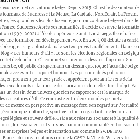
autrice :
Oli
 dessinateur et caricaturiste belge. Depuis 2015, Oli est le dessinateur d
s journaux de Sudpresse (La Meuse, La Capitale, NordEclair, La Provinc
ette), les quotidiens les plus lus en région francophone belge et dans le
a France. Sudpresse Après ses humanités, il décide de suivre la formati
ration (1999-2002) à l’école supérieure Saint-Luc à Liège. Il enchaîne
vec une formation en développement web. En 2005, Oli débute sa carriè
designer et graphiste dans le secteur privé. Parallèlement, il lance e
blog « Les humeurs d’Oli ». Ce sont les élections régionales en Belgiq
n effet déclencheur. Oli commet ses premiers dessins d’opinion. Sur
rs.be, Oli publie chaque matin un dessin qui croque l’actualité belge 
onale avec esprit critique et humour. Les personnalités politiques
, en prennent pour leur grade et apprécient pourtant le sens de la
les jeux de mots et la finesse des caricatures dont elles font l’objet. Fai
ans un dessin deux univers que rien ne rapproche est la marque de
des caricatures d’Oli. Ce contraste entre deux mondes permet au
ur de mettre en perspective un message fort, son regard sur l’actualité
e, économique, culturelle, sportive…) tout en gardant une lecture au
egré légère et souvent drôle. Grâce aux réseaux sociaux et à la qualité d
atures, le dessinateur est vite suivi par une communauté enthousiaste. 
s entreprises belges et internationales comme la SWDE, ING,
Etape… des organisations comme la CGSP, la Ville de Verviers, les