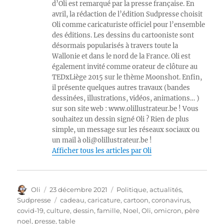
d’Oli est remarqué par la presse française. En
avril, la rédaction de l’édition Sudpresse choisit
Oli comme caricaturiste officiel pour l’ensemble
des éditions. Les dessins du cartooniste sont
désormais popularisés à travers toute la
Wallonie et dans le nord de la France. Oli est
également invité comme orateur de clôture au
TEDxLiège 2015 sur le thème Moonshot. Enfin,
il présente quelques autres travaux (bandes
dessinées, illustrations, vidéos, animations… )
sur son site web : www.olillustrateur.be ! Vous
souhaitez un dessin signé Oli ? Rien de plus
simple, un message sur les réseaux sociaux ou
un mail à oli@olillustrateur.be !
Afficher tous les articles par Oli
Auteur
Publié
Catégories
Oli
23 décembre 2021
Politique, actualités
,
le
Étiquettes
Sudpresse
cadeau
,
caricature
,
cartoon
,
coronavirus
,
covid-19
,
culture
,
dessin
,
famille
,
Noel
,
Oli
,
omicron
,
père
noel
,
presse
,
table