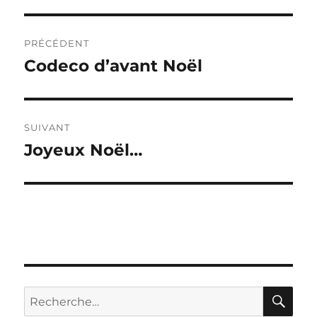
Navigation
PRÉCÉDENT
de
Codeco d’avant Noël
Publication
précédente :
l’article
SUIVANT
Joyeux Noël…
Publication
suivante :
RE
Recherche
pour :