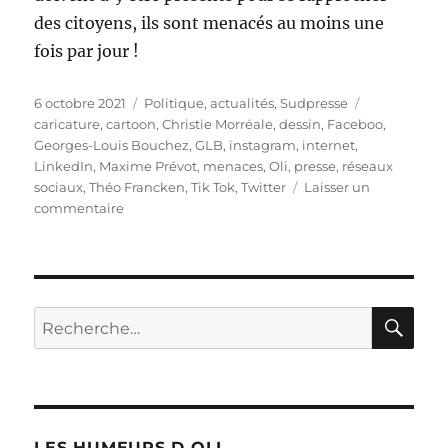
des citoyens, ils sont menacés au moins une
fois par jour !
Publié
Catégories
Étiquettes
6 octobre 2021
Politique, actualités
,
Sudpresse
le
caricature
,
cartoon
,
Christie Morréale
,
dessin
,
Faceboo
,
Georges-Louis Bouchez
,
GLB
,
instagram
,
internet
,
LinkedIn
,
Maxime Prévot
,
menaces
,
Oli
,
presse
,
réseaux
sociaux
,
Théo Francken
,
Tik Tok
,
Twitter
Laisser un
sur
commentaire
Menacés
sur
Internet
!
RE
Recherche
pour :
LES HUMEURS D OLI