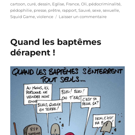
le
cartoon
,
curé
,
dessin
,
Eglise
,
France
,
Oli
,
pédocriminalité
,
pédophilie
,
presse
,
prêtre
,
rapport
,
Sauvé
,
sexe
,
sexuelle
,
sur
Squid Game
,
violence
Laisser un commentaire
Pédocriminali
dans
l’Eglise
Quand les baptêmes
française
dérapent !