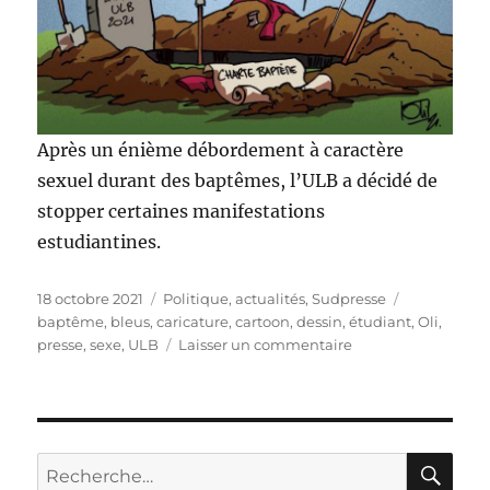
Après un énième débordement à caractère
sexuel durant des baptêmes, l’ULB a décidé de
stopper certaines manifestations
estudiantines.
Publié
Catégories
Étiquettes
18 octobre 2021
Politique, actualités
,
Sudpresse
le
baptême
,
bleus
,
caricature
,
cartoon
,
dessin
,
étudiant
,
Oli
,
sur
presse
,
sexe
,
ULB
Laisser un commentaire
Quand
les
baptêmes
dérapent
!
RE
Recherche