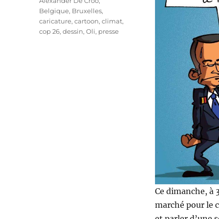
Étiquettes
Alexander De Croo
,
Belgique
,
Bruxelles
,
caricature
,
cartoon
,
climat
,
cop 26
,
dessin
,
Oli
,
presse
Ce dimanche, à 3
marché pour le c
et parler d’une 