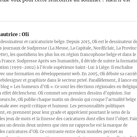
autrice :
Oli
 dessinateur et caricaturiste belge. Depuis 2015, Oli est le dessinateur d
s journaux de Sudpresse (La Meuse, La Capitale, NordEclair, La Provinc
ette), les quotidiens les plus lus en région francophone belge et dans le
a France. Sudpresse Après ses humanités, il décide de suivre la formati
ration (1999-2002) à l’école supérieure Saint-Luc à Liège. Il enchaîne
vec une formation en développement web. En 2005, Oli débute sa carriè
designer et graphiste dans le secteur privé. Parallèlement, il lance e
blog « Les humeurs d’Oli ». Ce sont les élections régionales en Belgiq
n effet déclencheur. Oli commet ses premiers dessins d’opinion. Sur
rs.be, Oli publie chaque matin un dessin qui croque l’actualité belge 
onale avec esprit critique et humour. Les personnalités politiques
, en prennent pour leur grade et apprécient pourtant le sens de la
les jeux de mots et la finesse des caricatures dont elles font l’objet. Fai
ans un dessin deux univers que rien ne rapproche est la marque de
des caricatures d’Oli. Ce contraste entre deux mondes permet au