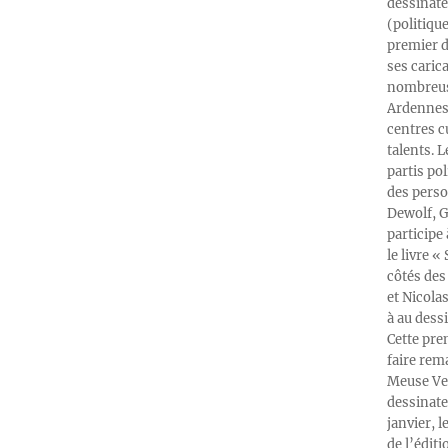
dessinate
(politiqu
premier d
ses caric
nombreuse
Ardennes-
centres c
talents. 
partis po
des perso
Dewolf, G
participe
le livre 
côtés des 
et Nicola
à au dess
Cette pre
faire rema
Meuse Ver
dessinate
janvier, l
de l’édit