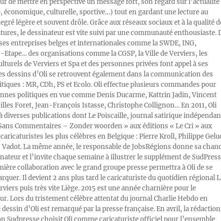
ur de mettre en perspective un message fort, son regard sur l’actualité
e, économique, culturelle, sportive…) tout en gardant une lecture au
egré légère et souvent drôle. Grâce aux réseaux sociaux et à la qualité d
atures, le dessinateur est vite suivi par une communauté enthousiaste. 
s entreprises belges et internationales comme la SWDE, ING,
Etape… des organisations comme la CGSP, la Ville de Verviers, les
ulturels de Verviers et Spa et des personnes privées font appel à ses
Les dessins d’Oli se retrouvent également dans la communication des
litiques : MR, CDh, PS et Ecolo. Oli effectue plusieurs commandes pour
nnes politiques en vue comme Denis Ducarme, Kattrin Jadin, Vincent
illes Foret, Jean-François Istasse, Christophe Collignon… En 2011, Oli
 à diverses publications dont Le Poiscaille, journal satirique indépendan
« Sans Commentaires – Zonder woorden » aux éditions « Le Cri » aux
caricaturistes les plus célèbres en Belgique : Pierre Kroll, Philippe Gelu
s Vadot. La même année, le responsable de JobsRégions donne sa chan
inateur et l’invite chaque semaine à illustrer le supplément de SudPress
mière collaboration avec le grand groupe presse permettra à Oli de se
rquer. Il devient 2 ans plus tard le caricaturiste du quotidien régional L
viers puis très vite Liège. 2015 est une année charnière pour le
ur. Lors du tristement célèbre attentat du journal Charlie Hebdo en
e dessin d’Oli est remarqué par la presse française. En avril, la rédaction
ion Sudpresse choisit Oli comme caricaturiste officiel pour l’ensemble