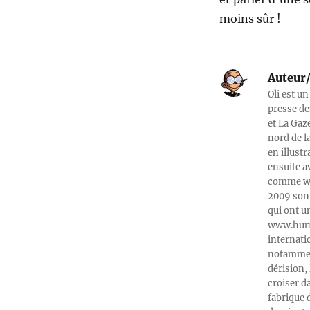
moins sûr !
Auteur/
Oli est un
presse de
et La Gaz
nord de l
en illust
ensuite a
comme web
2009 son 
qui ont u
www.humeu
internati
notamment
dérision, 
croiser d
fabrique 