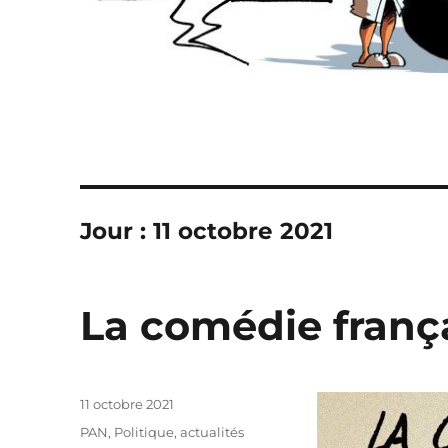
Jour :
11 octobre 2021
La comédie franç
Publié
11 octobre 2021
le
Catégories
PAN
,
Politique, actualités