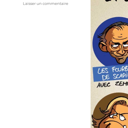
sur
Laisser un commentaire
La
comédie
française
2022