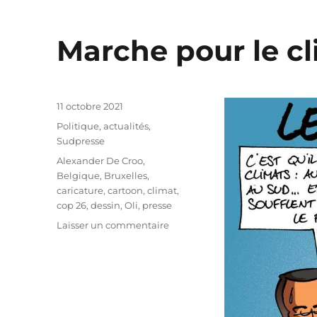
Marche pour le c
Publié
11 octobre 2021
le
Catégories
Politique, actualités
,
Sudpresse
Étiquettes
Alexander De Croo
,
Belgique
,
Bruxelles
,
caricature
,
cartoon
,
climat
,
cop 26
,
dessin
,
Oli
,
presse
sur
Laisser un commentaire
Marche
pour
le
climat