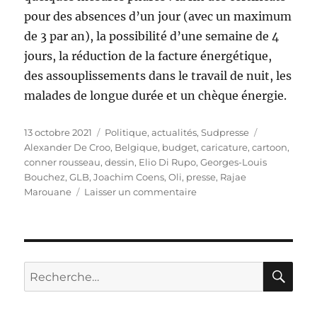
pour des absences d’un jour (avec un maximum
de 3 par an), la possibilité d’une semaine de 4
jours, la réduction de la facture énergétique,
des assouplissements dans le travail de nuit, les
malades de longue durée et un chèque énergie.
Publié
Catégories
Étiquettes
13 octobre 2021
Politique, actualités
,
Sudpresse
le
Alexander De Croo
,
Belgique
,
budget
,
caricature
,
cartoon
,
conner rousseau
,
dessin
,
Elio Di Rupo
,
Georges-Louis
Bouchez
,
GLB
,
Joachim Coens
,
Oli
,
presse
,
Rajae
sur
Marouane
Laisser un commentaire
Budget
Vivaldi
RE
Recherche
pour :