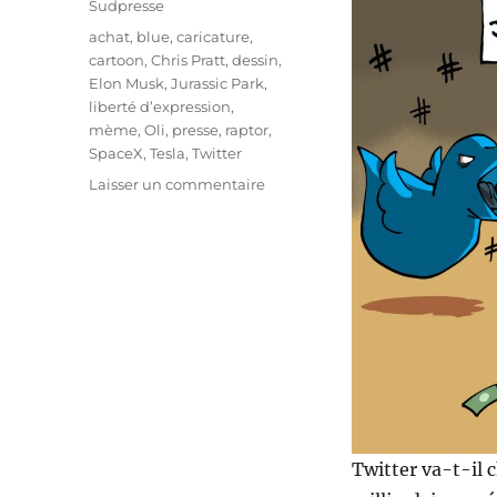
Sudpresse
Étiquettes
achat
,
blue
,
caricature
,
cartoon
,
Chris Pratt
,
dessin
,
Elon Musk
,
Jurassic Park
,
liberté d’expression
,
mème
,
Oli
,
presse
,
raptor
,
SpaceX
,
Tesla
,
Twitter
sur
Laisser un commentaire
Elon
Musk
rachète
Twitter
Twitter va-t-il