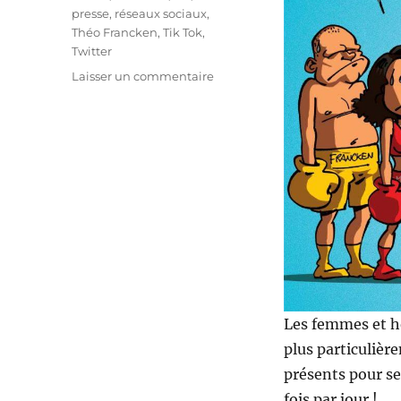
presse
,
réseaux sociaux
,
Théo Francken
,
Tik Tok
,
Twitter
sur
Laisser un commentaire
Menacés
sur
Internet
!
Les femmes et h
plus particulièr
présents pour se
fois par jour !