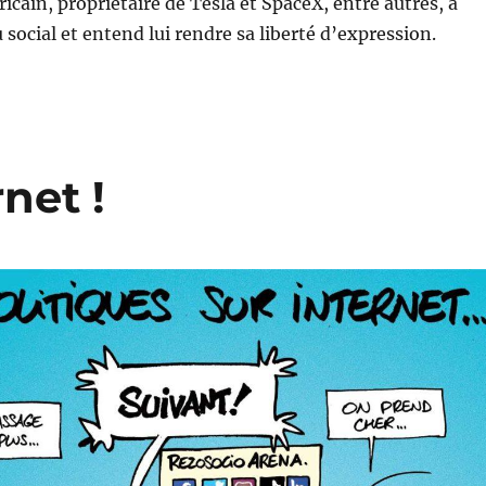
icain, propriétaire de Tesla et SpaceX, entre autres, a
 social et entend lui rendre sa liberté d’expression.
net !