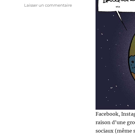
sur
Laisser un commentaire
Facebook,
Instagram
et
Whatsapp
en
panne
!
Facebook, Insta
raison d’une gro
sociaux (même s’