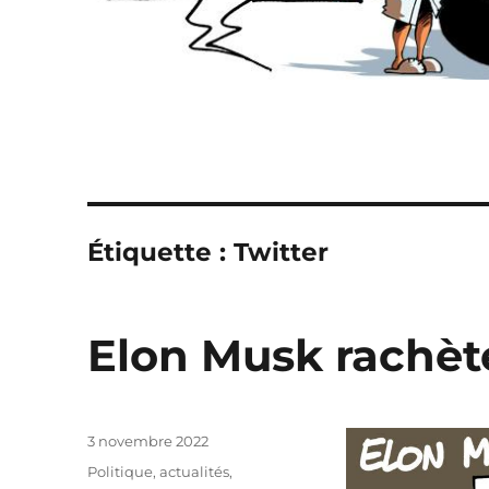
Étiquette :
Twitter
Elon Musk rachèt
Publié
3 novembre 2022
le
Catégories
Politique, actualités
,