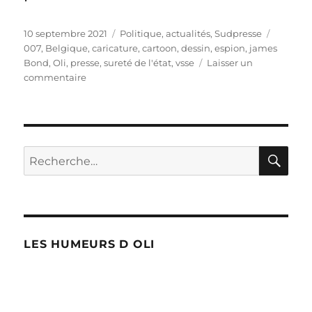
Publié
Catégories
Étiquett
10 septembre 2021
Politique, actualités
,
Sudpresse
le
007
,
Belgique
,
caricature
,
cartoon
,
dessin
,
espion
,
james
Bond
,
Oli
,
presse
,
sureté de l'état
,
vsse
Laisser un
sur
commentaire
500
nouveaux
espions
RE
Recherche
pour :
LES HUMEURS D OLI