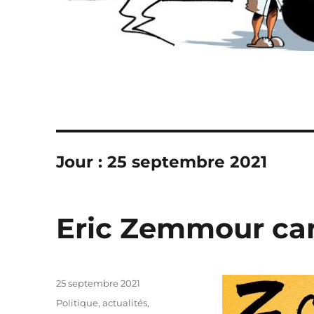
Jour :
25 septembre 2021
Eric Zemmour ca
Publié
25 septembre 2021
le
Catégories
Politique, actualités
,