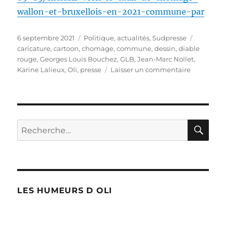
wallon-et-bruxellois-en-2021-commune-par
Publié
Catégories
Étiquett
6 septembre 2021
Politique, actualités
,
Sudpresse
le
caricature
,
cartoon
,
chomage
,
commune
,
dessin
,
diable
rouge
,
Georges Louis Bouchez
,
GLB
,
Jean-Marc Nollet
,
sur
Karine Lalieux
,
Oli
,
presse
Laisser un commentaire
Chômage
en
2021
RE
Recherche
pour :
LES HUMEURS D OLI