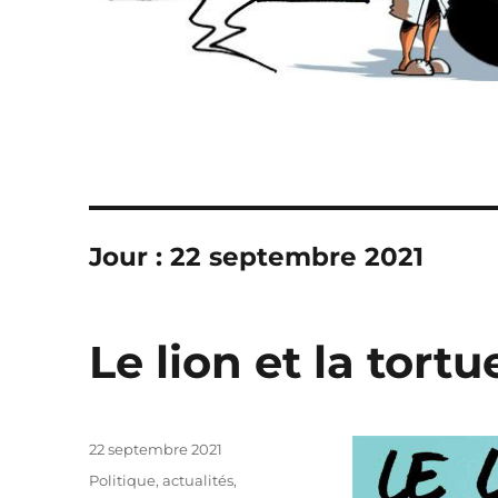
Jour :
22 septembre 2021
Le lion et la tortu
Publié
22 septembre 2021
le
Catégories
Politique, actualités
,