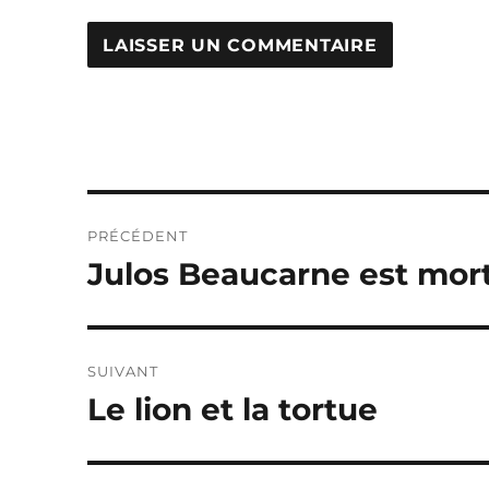
Navigation
PRÉCÉDENT
de
Julos Beaucarne est mor
Publication
précédente :
l’article
SUIVANT
Le lion et la tortue
Publication
suivante :