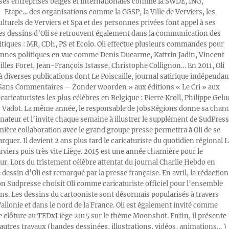
s entreprises belges et internationales comme la SWDE, ING,
Etape… des organisations comme la CGSP, la Ville de Verviers, les
ulturels de Verviers et Spa et des personnes privées font appel à ses
Les dessins d’Oli se retrouvent également dans la communication des
litiques : MR, CDh, PS et Ecolo. Oli effectue plusieurs commandes pour
nnes politiques en vue comme Denis Ducarme, Kattrin Jadin, Vincent
illes Foret, Jean-François Istasse, Christophe Collignon… En 2011, Oli
 à diverses publications dont Le Poiscaille, journal satirique indépendan
« Sans Commentaires – Zonder woorden » aux éditions « Le Cri » aux
caricaturistes les plus célèbres en Belgique : Pierre Kroll, Philippe Gelu
s Vadot. La même année, le responsable de JobsRégions donne sa chan
inateur et l’invite chaque semaine à illustrer le supplément de SudPress
mière collaboration avec le grand groupe presse permettra à Oli de se
rquer. Il devient 2 ans plus tard le caricaturiste du quotidien régional L
viers puis très vite Liège. 2015 est une année charnière pour le
ur. Lors du tristement célèbre attentat du journal Charlie Hebdo en
e dessin d’Oli est remarqué par la presse française. En avril, la rédaction
ion Sudpresse choisit Oli comme caricaturiste officiel pour l’ensemble
ons. Les dessins du cartooniste sont désormais popularisés à travers
Wallonie et dans le nord de la France. Oli est également invité comme
e clôture au TEDxLiège 2015 sur le thème Moonshot. Enfin, il présente
autres travaux (bandes dessinées, illustrations, vidéos, animations… )