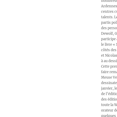
nombreuse
Ardennes-
centres c
talents. 
partis po
des perso
Dewolf, G
participe
le livre 
côtés des 
et Nicola
à au dess
Cette pre
faire rema
Meuse Ver
dessinate
janvier, l
de l’édit
des éditi
toute la 
orateur d
quelques 