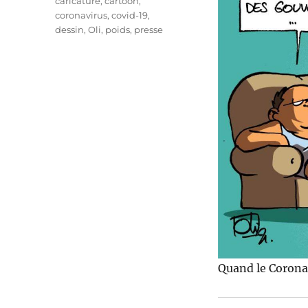
Étiquettes
caricature
,
cartoon
,
coronavirus
,
covid-19
,
dessin
,
Oli
,
poids
,
presse
Quand le Coronav