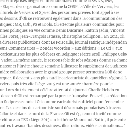
s entreprises belges et internationales comme la SWDE, ING,
Etape… des organisations comme la CGSP, la Ville de Verviers, les
ulturels de Verviers et Spa et des personnes privées font appel à ses
Les dessins d’Oli se retrouvent également dans la communication des
litiques : MR, CDh, PS et Ecolo. Oli effectue plusieurs commandes pour
nnes politiques en vue comme Denis Ducarme, Kattrin Jadin, Vincent
illes Foret, Jean-François Istasse, Christophe Collignon… En 2011, Oli
 à diverses publications dont Le Poiscaille, journal satirique indépendan
« Sans Commentaires – Zonder woorden » aux éditions « Le Cri » aux
caricaturistes les plus célèbres en Belgique : Pierre Kroll, Philippe Gelu
s Vadot. La même année, le responsable de JobsRégions donne sa chan
inateur et l’invite chaque semaine à illustrer le supplément de SudPress
mière collaboration avec le grand groupe presse permettra à Oli de se
rquer. Il devient 2 ans plus tard le caricaturiste du quotidien régional L
viers puis très vite Liège. 2015 est une année charnière pour le
ur. Lors du tristement célèbre attentat du journal Charlie Hebdo en
e dessin d’Oli est remarqué par la presse française. En avril, la rédaction
ion Sudpresse choisit Oli comme caricaturiste officiel pour l’ensemble
ons. Les dessins du cartooniste sont désormais popularisés à travers
Wallonie et dans le nord de la France. Oli est également invité comme
e clôture au TEDxLiège 2015 sur le thème Moonshot. Enfin, il présente
autres travaux (bandes dessinées, illustrations, vidéos, animations… )