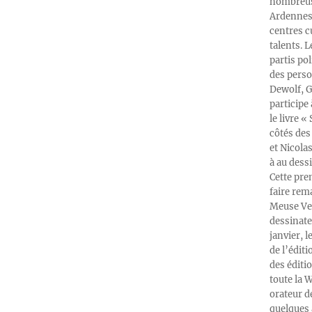
nombreuse
Ardennes-
centres c
talents. 
partis po
des perso
Dewolf, G
participe
le livre 
côtés des 
et Nicola
à au dess
Cette pre
faire rema
Meuse Ver
dessinate
janvier, l
de l’édit
des éditi
toute la 
orateur d
quelques 