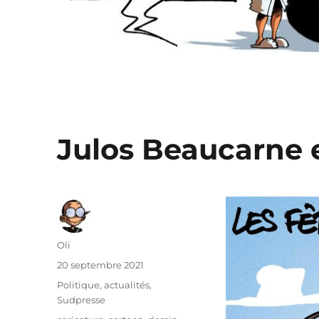
Julos Beaucarne 
Auteur
Oli
Publié
20 septembre 2021
le
Catégories
Politique, actualités
,
Sudpresse