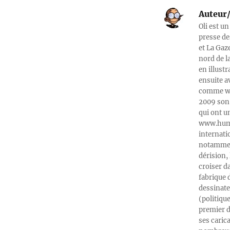
Auteur/
Oli est un
presse de
et La Gaz
nord de l
en illust
ensuite a
comme web
2009 son 
qui ont u
www.humeu
internati
notamment
dérision, 
croiser d
fabrique 
dessinate
(politiqu
premier d
ses caric