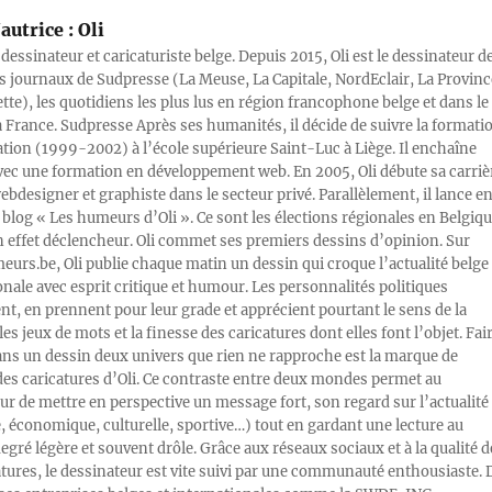
autrice :
Oli
 dessinateur et caricaturiste belge. Depuis 2015, Oli est le dessinateur d
s journaux de Sudpresse (La Meuse, La Capitale, NordEclair, La Provinc
ette), les quotidiens les plus lus en région francophone belge et dans le
a France. Sudpresse Après ses humanités, il décide de suivre la formati
ration (1999-2002) à l’école supérieure Saint-Luc à Liège. Il enchaîne
vec une formation en développement web. En 2005, Oli débute sa carriè
designer et graphiste dans le secteur privé. Parallèlement, il lance e
blog « Les humeurs d’Oli ». Ce sont les élections régionales en Belgiq
n effet déclencheur. Oli commet ses premiers dessins d’opinion. Sur
rs.be, Oli publie chaque matin un dessin qui croque l’actualité belge 
onale avec esprit critique et humour. Les personnalités politiques
, en prennent pour leur grade et apprécient pourtant le sens de la
les jeux de mots et la finesse des caricatures dont elles font l’objet. Fai
ans un dessin deux univers que rien ne rapproche est la marque de
des caricatures d’Oli. Ce contraste entre deux mondes permet au
ur de mettre en perspective un message fort, son regard sur l’actualité
e, économique, culturelle, sportive…) tout en gardant une lecture au
egré légère et souvent drôle. Grâce aux réseaux sociaux et à la qualité d
atures, le dessinateur est vite suivi par une communauté enthousiaste. 