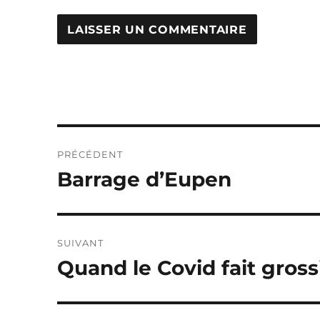
Navigation
PRÉCÉDENT
de
Barrage d’Eupen
Publication
précédente :
l’article
SUIVANT
Quand le Covid fait gross
Publication
suivante :