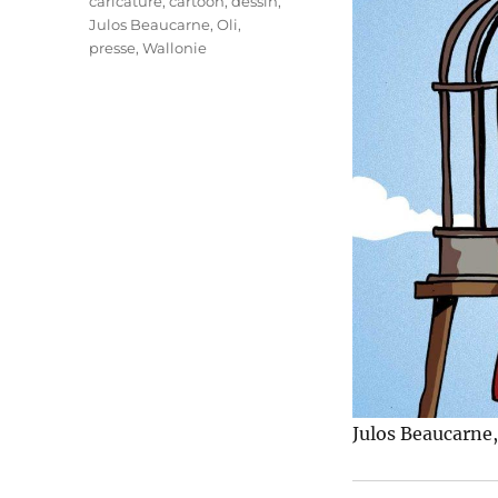
Étiquettes
caricature
,
cartoon
,
dessin
,
Julos Beaucarne
,
Oli
,
presse
,
Wallonie
Julos Beaucarne,