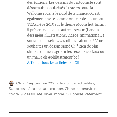
des éditions. Les dessins du cartooniste sont
désormais popularisés à travers toute la
Wallonie et dans le nord de la France. Oli est
également invité comme orateur de clôture au
TEDxLiège 2015 sur le thème Moonshot. Enfin,
il présente quelques autres travaux (bandes
dessinées, illustrations, vidéos, animations… )
sur son site web : www.olillustrateur.be ! Vous
souhaitez un dessin signé Oli ? Rien de plus
simple, un message sur les réseaux sociaux ou
un mail à oli@olillustrateur.be !
Afficher tous les articles par Oli
Auteur
Publié
Catégories
Oli
2 septembre 2021
Politique, actualités
,
le
Étiquettes
Sudpresse
caricature
,
cartoon
,
Chine
,
coronavirus
,
covid-19
,
dessin
,
été
,
hiver
,
mode
,
Oli
,
presse
,
vêtement