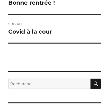
de
Bonne rentrée !
Publication
précédente :
l’article
SUIVANT
Covid à la cour
Publication
suivante :
RE
Recherche
pour :