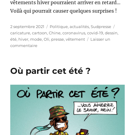
vêtements hiver pourraient arriver en retard…
Voilà qui pourrait causer quelques surprises !
Publié
Catégories
Étiquette
2 septembre 2021
Politique, actualités
,
Sudpresse
le
caricature
,
cartoon
,
Chine
,
coronavirus
,
covid-19
,
dessin
,
été
,
hiver
,
mode
,
Oli
,
presse
,
vêtement
Laisser un
sur
commentaire
L’hiver
en
été
Où partir cet été ?
?