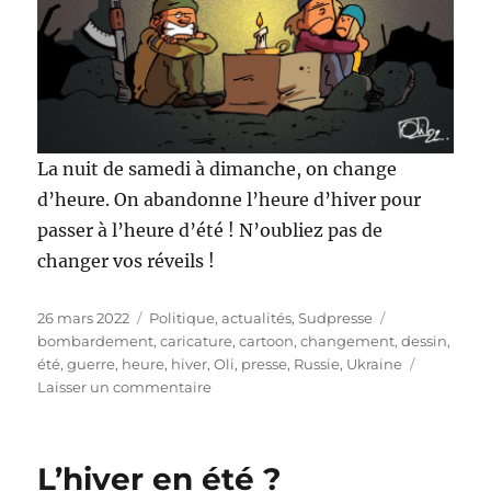
La nuit de samedi à dimanche, on change
d’heure. On abandonne l’heure d’hiver pour
passer à l’heure d’été ! N’oubliez pas de
changer vos réveils !
Publié
Catégories
Étiquettes
26 mars 2022
Politique, actualités
,
Sudpresse
le
bombardement
,
caricature
,
cartoon
,
changement
,
dessin
,
été
,
guerre
,
heure
,
hiver
,
Oli
,
presse
,
Russie
,
Ukraine
sur
Laisser un commentaire
Changement
d’heure
!
L’hiver en été ?