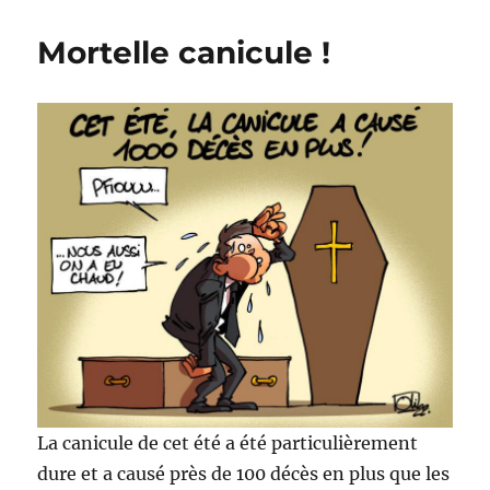
livres
pour
Mortelle canicule !
les
vacances
?
La canicule de cet été a été particulièrement
dure et a causé près de 100 décès en plus que les