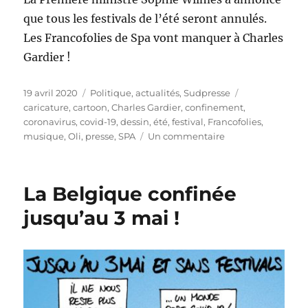
que tous les festivals de l’été seront annulés.
Les Francofolies de Spa vont manquer à Charles
Gardier !
Publié
Catégories
Étiquettes
19 avril 2020
Politique, actualités
,
Sudpresse
le
caricature
,
cartoon
,
Charles Gardier
,
confinement
,
coronavirus
,
covid-19
,
dessin
,
été
,
festival
,
Francofolies
,
sur
musique
,
Oli
,
presse
,
SPA
Un commentaire
Pas
de
festivals
La Belgique confinée
cet
été
jusqu’au 3 mai !
!