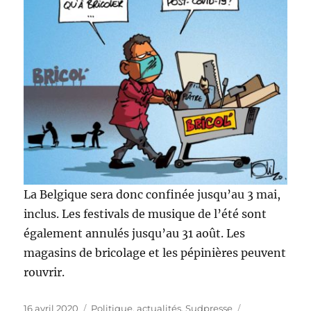
La Belgique sera donc confinée jusqu’au 3 mai,
inclus. Les festivals de musique de l’été sont
également annulés jusqu’au 31 août. Les
magasins de bricolage et les pépinières peuvent
rouvrir.
Publié
Catégories
Étiquettes
16 avril 2020
Politique, actualités
,
Sudpresse