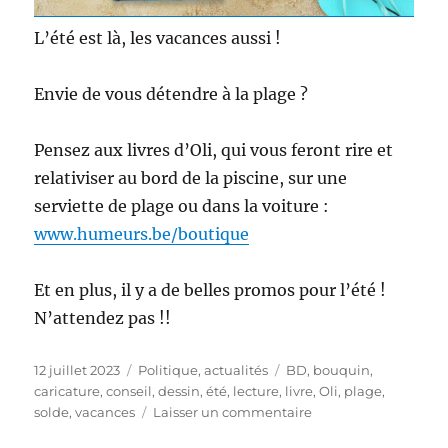
L’été est là, les vacances aussi !
Envie de vous détendre à la plage ?
Pensez aux livres d’Oli, qui vous feront rire et
relativiser au bord de la piscine, sur une
serviette de plage ou dans la voiture :
www.humeurs.be/boutique
Et en plus, il y a de belles promos pour l’été !
N’attendez pas !!
Publié
Catégories
Étiquettes
12 juillet 2023
Politique, actualités
BD
,
bouquin
,
le
caricature
,
conseil
,
dessin
,
été
,
lecture
,
livre
,
Oli
,
plage
,
sur
solde
,
vacances
Laisser un commentaire
Des