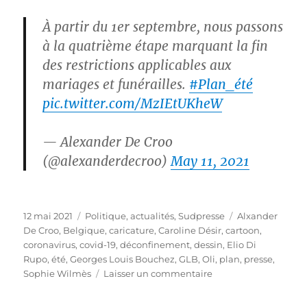
À partir du 1er septembre, nous passons
à la quatrième étape marquant la fin
des restrictions applicables aux
mariages et funérailles.
#Plan_été
pic.twitter.com/MzIEtUKheW
— Alexander De Croo
(@alexanderdecroo)
May 11, 2021
Publié
Catégories
Étiquettes
12 mai 2021
Politique, actualités
,
Sudpresse
Alxander
le
De Croo
,
Belgique
,
caricature
,
Caroline Désir
,
cartoon
,
coronavirus
,
covid-19
,
déconfinement
,
dessin
,
Elio Di
Rupo
,
été
,
Georges Louis Bouchez
,
GLB
,
Oli
,
plan
,
presse
,
sur
Sophie Wilmès
Laisser un commentaire
Un
peu