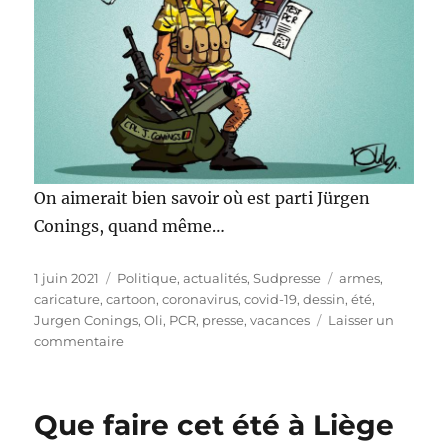
On aimerait bien savoir où est parti Jürgen
Conings, quand même…
Publié
Catégories
Étiquettes
1 juin 2021
Politique, actualités
,
Sudpresse
armes
,
le
caricature
,
cartoon
,
coronavirus
,
covid-19
,
dessin
,
été
,
Jurgen Conings
,
Oli
,
PCR
,
presse
,
vacances
Laisser un
sur
commentaire
Où
partir
cet
Que faire cet été à Liège
été
?