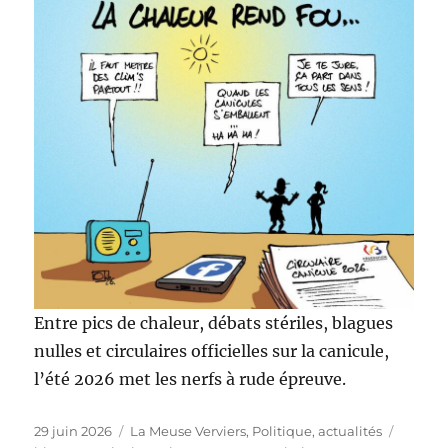
Entre pics de chaleur, débats stériles, blagues
nulles et circulaires officielles sur la canicule,
l’été 2026 met les nerfs à rude épreuve.
Publié
Catégories
Étiquet
29 juin 2026
La Meuse Verviers
,
Politique, actualités