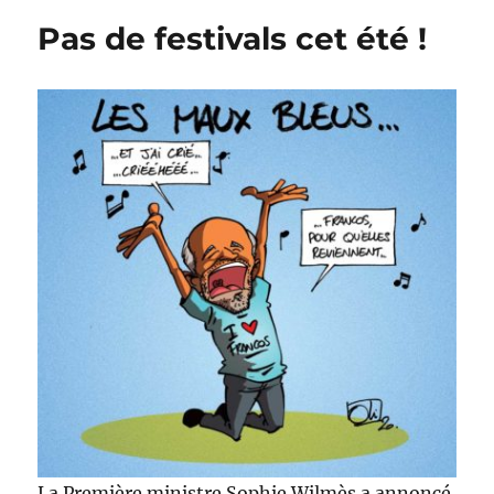
d’espoir
Pas de festivals cet été !
!
La Première ministre Sophie Wilmès a annoncé