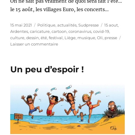
On ne sait pas vraiment de quoi sera fait l’été…
le 15 août, les villages Euro, les concerts…
Publié
Catégories
Étiquettes
15 mai 2021
Politique, actualités
,
Sudpresse
15 aout
,
le
Ardentes
,
caricature
,
cartoon
,
coronavirus
,
covid-19
,
culture
,
dessin
,
été
,
festival
,
Liège
,
musique
,
Oli
,
presse
sur
Laisser un commentaire
Que
faire
cet
Un peu d’espoir !
été
à
Liège
?