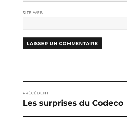
SITE WEB
Navigation
PRÉCÉDENT
de
Les surprises du Codeco
Publication
précédente :
l’article