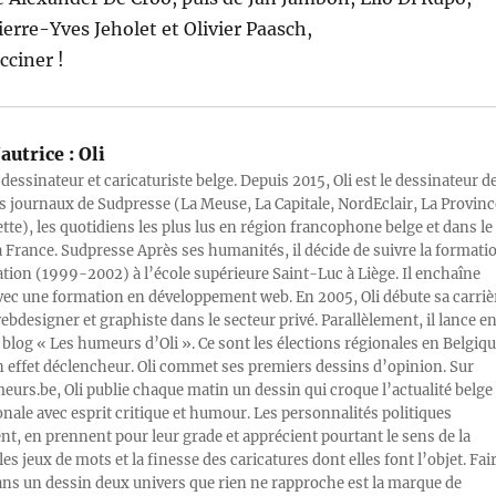
ierre-Yves Jeholet et Olivier Paasch,
acciner !
autrice :
Oli
 dessinateur et caricaturiste belge. Depuis 2015, Oli est le dessinateur d
s journaux de Sudpresse (La Meuse, La Capitale, NordEclair, La Provinc
ette), les quotidiens les plus lus en région francophone belge et dans le
a France. Sudpresse Après ses humanités, il décide de suivre la formati
ration (1999-2002) à l’école supérieure Saint-Luc à Liège. Il enchaîne
vec une formation en développement web. En 2005, Oli débute sa carriè
designer et graphiste dans le secteur privé. Parallèlement, il lance e
blog « Les humeurs d’Oli ». Ce sont les élections régionales en Belgiq
n effet déclencheur. Oli commet ses premiers dessins d’opinion. Sur
rs.be, Oli publie chaque matin un dessin qui croque l’actualité belge 
onale avec esprit critique et humour. Les personnalités politiques
, en prennent pour leur grade et apprécient pourtant le sens de la
les jeux de mots et la finesse des caricatures dont elles font l’objet. Fai
ans un dessin deux univers que rien ne rapproche est la marque de