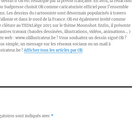
e dessin d’Oli est remarqué par la presse française. En avril, la rédaction
ion Sudpresse choisit Oli comme caricaturiste officiel pour l’ensemble
ons. Les dessins du cartooniste sont désormais popularisés à travers
Wallonie et dans le nord de la France. Oli est également invité comme
e clôture au TEDxLiège 2015 sur le thème Moonshot. Enfin, il présente
autres travaux (bandes dessinées, illustrations, vidéos, animations… )
ite web : www.olillustrateur.be ! Vous souhaitez un dessin signé Oli ?
lus simple, un message sur les réseaux sociaux ou un mail à
ustrateur.be !
Afficher tous les articles par Oli
gatoires sont indiqués avec
*