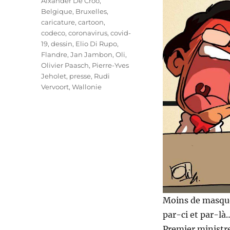
Étiquettes
Alxander De Croo
,
Belgique
,
Bruxelles
,
caricature
,
cartoon
,
codeco
,
coronavirus
,
covid-
19
,
dessin
,
Elio Di Rupo
,
Flandre
,
Jan Jambon
,
Oli
,
Olivier Paasch
,
Pierre-Yves
Jeholet
,
presse
,
Rudi
Vervoort
,
Wallonie
Moins de masques
par-ci et par-là
Premier ministre