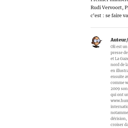
Rudi Vervoort, P
c’est : se faire v
Auteur/
Oli est un
presse de
et La Gaz
nord de l
en illust
ensuite a
comme web
2009 son 
qui ont u
www.humeu
internati
notamment
dérision, 
croiser d