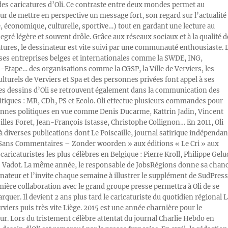
des caricatures d’Oli. Ce contraste entre deux mondes permet au
ur de mettre en perspective un message fort, son regard sur l’actualité
e, économique, culturelle, sportive…) tout en gardant une lecture au
egré légère et souvent drôle. Grâce aux réseaux sociaux et à la qualité d
atures, le dessinateur est vite suivi par une communauté enthousiaste. 
s entreprises belges et internationales comme la SWDE, ING,
Etape… des organisations comme la CGSP, la Ville de Verviers, les
ulturels de Verviers et Spa et des personnes privées font appel à ses
Les dessins d’Oli se retrouvent également dans la communication des
litiques : MR, CDh, PS et Ecolo. Oli effectue plusieurs commandes pour
nnes politiques en vue comme Denis Ducarme, Kattrin Jadin, Vincent
illes Foret, Jean-François Istasse, Christophe Collignon… En 2011, Oli
 à diverses publications dont Le Poiscaille, journal satirique indépendan
« Sans Commentaires – Zonder woorden » aux éditions « Le Cri » aux
caricaturistes les plus célèbres en Belgique : Pierre Kroll, Philippe Gelu
s Vadot. La même année, le responsable de JobsRégions donne sa chan
inateur et l’invite chaque semaine à illustrer le supplément de SudPress
mière collaboration avec le grand groupe presse permettra à Oli de se
rquer. Il devient 2 ans plus tard le caricaturiste du quotidien régional L
viers puis très vite Liège. 2015 est une année charnière pour le
ur. Lors du tristement célèbre attentat du journal Charlie Hebdo en