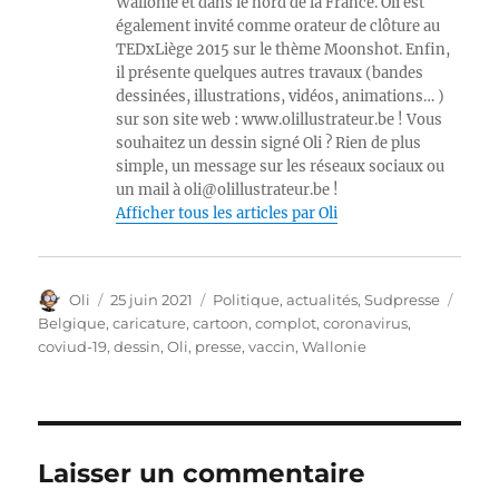
Wallonie et dans le nord de la France. Oli est
également invité comme orateur de clôture au
TEDxLiège 2015 sur le thème Moonshot. Enfin,
il présente quelques autres travaux (bandes
dessinées, illustrations, vidéos, animations… )
sur son site web : www.olillustrateur.be ! Vous
souhaitez un dessin signé Oli ? Rien de plus
simple, un message sur les réseaux sociaux ou
un mail à oli@olillustrateur.be !
Afficher tous les articles par Oli
Auteur
Publié
Catégories
Étiqu
Oli
25 juin 2021
Politique, actualités
,
Sudpresse
le
Belgique
,
caricature
,
cartoon
,
complot
,
coronavirus
,
coviud-19
,
dessin
,
Oli
,
presse
,
vaccin
,
Wallonie
Laisser un commentaire