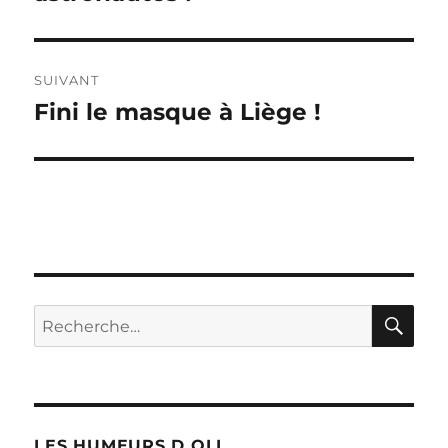
SUIVANT
Fini le masque à Liège !
Publication
suivante :
RE
Recherche
pour :
LES HUMEURS D OLI