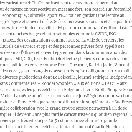
des caricatures d’Oli. Ce contraste entre deux mondes permet au
ur de mettre en perspective un message fort, son regard sur l’actualité
e, économique, culturelle, sportive…) tout en gardant une lecture au
egré légère et souvent drôle. Grâce aux réseaux sociaux et à la qualité d
atures, le dessinateur est vite suivi par une communauté enthousiaste. 
s entreprises belges et internationales comme la SWDE, ING,
Etape… des organisations comme la CGSP, la Ville de Verviers, les
ulturels de Verviers et Spa et des personnes privées font appel à ses
Les dessins d’Oli se retrouvent également dans la communication des
litiques : MR, CDh, PS et Ecolo. Oli effectue plusieurs commandes pour
nnes politiques en vue comme Denis Ducarme, Kattrin Jadin, Vincent
illes Foret, Jean-François Istasse, Christophe Collignon… En 2011, Oli
 à diverses publications dont Le Poiscaille, journal satirique indépendan
« Sans Commentaires – Zonder woorden » aux éditions « Le Cri » aux
caricaturistes les plus célèbres en Belgique : Pierre Kroll, Philippe Gelu
s Vadot. La même année, le responsable de JobsRégions donne sa chan
inateur et l’invite chaque semaine à illustrer le supplément de SudPress
mière collaboration avec le grand groupe presse permettra à Oli de se
rquer. Il devient 2 ans plus tard le caricaturiste du quotidien régional L
viers puis très vite Liège. 2015 est une année charnière pour le
ur. Lors du tristement célèbre attentat du journal Charlie Hebdo en