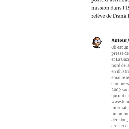
mission dans l’I
relève de Frank 
Auteur/
Oli est un
presse de
et La Gaz
nord de l
en illust
ensuite a
comme web
2009 son 
qui ont u
www.humeu
internati
notamment
dérision, 
croiser d