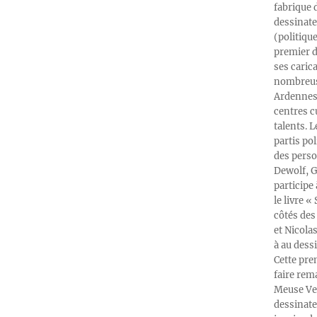
fabrique 
dessinate
(politiqu
premier d
ses caric
nombreuse
Ardennes-
centres c
talents. 
partis po
des perso
Dewolf, G
participe
le livre 
côtés des 
et Nicola
à au dess
Cette pre
faire rema
Meuse Ver
dessinate