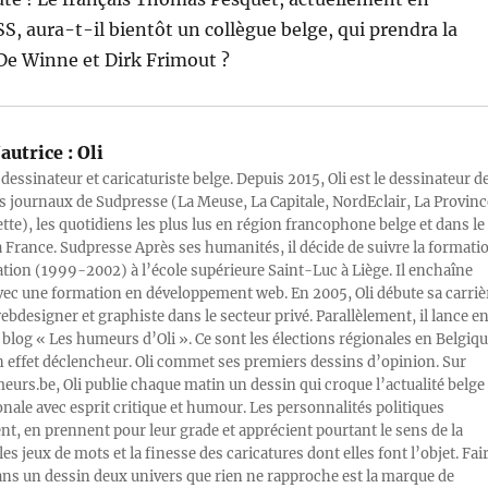
SS, aura-t-il bientôt un collègue belge, qui prendra la
De Winne et Dirk Frimout ?
autrice :
Oli
 dessinateur et caricaturiste belge. Depuis 2015, Oli est le dessinateur d
s journaux de Sudpresse (La Meuse, La Capitale, NordEclair, La Provinc
ette), les quotidiens les plus lus en région francophone belge et dans le
a France. Sudpresse Après ses humanités, il décide de suivre la formati
ration (1999-2002) à l’école supérieure Saint-Luc à Liège. Il enchaîne
vec une formation en développement web. En 2005, Oli débute sa carriè
designer et graphiste dans le secteur privé. Parallèlement, il lance e
blog « Les humeurs d’Oli ». Ce sont les élections régionales en Belgiq
n effet déclencheur. Oli commet ses premiers dessins d’opinion. Sur
rs.be, Oli publie chaque matin un dessin qui croque l’actualité belge 
onale avec esprit critique et humour. Les personnalités politiques
, en prennent pour leur grade et apprécient pourtant le sens de la
les jeux de mots et la finesse des caricatures dont elles font l’objet. Fai
ans un dessin deux univers que rien ne rapproche est la marque de