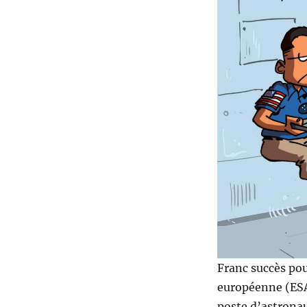
Franc succès pou
européenne (ESA
poste d’astrona