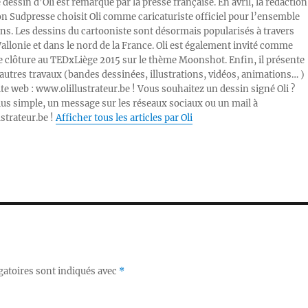
e dessin d’Oli est remarqué par la presse française. En avril, la rédaction
ion Sudpresse choisit Oli comme caricaturiste officiel pour l’ensemble
ons. Les dessins du cartooniste sont désormais popularisés à travers
Wallonie et dans le nord de la France. Oli est également invité comme
e clôture au TEDxLiège 2015 sur le thème Moonshot. Enfin, il présente
autres travaux (bandes dessinées, illustrations, vidéos, animations… )
ite web : www.olillustrateur.be ! Vous souhaitez un dessin signé Oli ?
lus simple, un message sur les réseaux sociaux ou un mail à
ustrateur.be !
Afficher tous les articles par Oli
gatoires sont indiqués avec
*