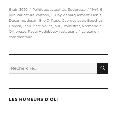
Publié
Catégories
Étiquettes
6 juin 2020
Politique, actualités
,
Sudpresse
1944
,
6
le
juin
,
caricature
,
cartoon
,
D-Day
,
débarquement
,
Denis
Ducarme
,
dessin
,
Elio Di Rupo
,
Georges-Louis Bouchez
,
Horeca
,
Jean-Marc Nollet
,
jour-j
,
ministres
,
Normandie
,
Oli
,
presse
,
Raoul Hedebouw
,
restaurant
Laisser un
sur
commentaire
Le
Jour-
J
pour
l’Horeca
RE
Recherche
approche
pour :
:
attention
au
débarquement
!
LES HUMEURS D OLI