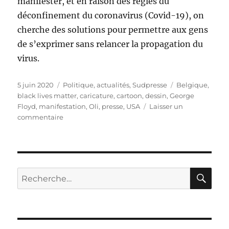
manifester, et en raison des règles du
déconfinement du coronavirus (Covid-19), on
cherche des solutions pour permettre aux gens
de s’exprimer sans relancer la propagation du
virus.
Publié
Catégories
Étiquettes
5 juin 2020
Politique, actualités
,
Sudpresse
Belgique
,
le
black lives matter
,
caricature
,
cartoon
,
dessin
,
George
Floyd
,
manifestation
,
Oli
,
presse
,
USA
Laisser un
sur
commentaire
La
Belgique
se
mobilise
pour
RE
Recherche
George
pour :
Floyd