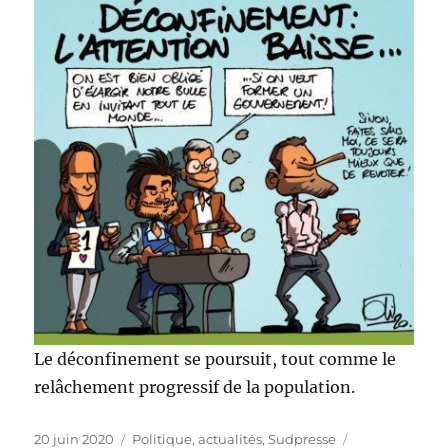
Le déconfinement se poursuit, tout comme le
relâchement progressif de la population.
Publié
Catégories
Étiquettes
20 juin 2020
Politique, actualités
,
Sudpresse