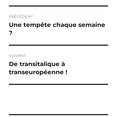
Navigation
PRÉCÉDENT
de
Une tempête chaque semaine
Publication
précédente :
?
l’article
SUIVANT
De transitalique à
Publication
suivante :
transeuropéenne !