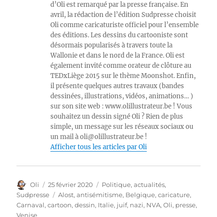
d’Oli est remarqué par la presse française. En
avril, la rédaction de l’édition Sudpresse choisit
Oli comme caricaturiste officiel pour l’ensemble
des éditions. Les dessins du cartooniste sont
désormais popularisés à travers toute la
Wallonie et dans le nord de la France. Oli est
également invité comme orateur de clôture au
TEDxLiège 2015 sur le thème Moonshot. Enfin,
il présente quelques autres travaux (bandes
dessinées, illustrations, vidéos, animations… )
sur son site web : www.olillustrateur.be ! Vous
souhaitez un dessin signé Oli ? Rien de plus
simple, un message sur les réseaux sociaux ou
un mail à oli@olillustrateur.be !
Afficher tous les articles par Oli
Auteur
Publié
Catégories
Oli
25 février 2020
Politique, actualités
,
le
Étiquettes
Sudpresse
Alost
,
antisémitisme
,
Belgique
,
caricature
,
Carnaval
,
cartoon
,
dessin
,
Italie
,
juif
,
nazi
,
NVA
,
Oli
,
presse
,
Venise