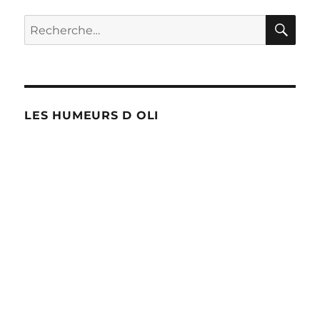
RE
Recherche
pour :
LES HUMEURS D OLI