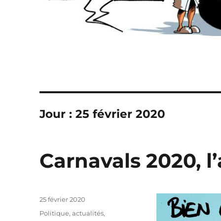
Jour :
25 février 2020
Carnavals 2020, l
Publié
25 février 2020
le
Catégories
Politique, actualités
,