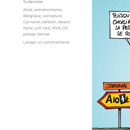
Sudpresse
Étiquettes
Alost
,
antisémitisme
,
Belgique
,
caricature
,
Carnaval
,
cartoon
,
dessin
,
Italie
,
juif
,
nazi
,
NVA
,
Oli
,
presse
,
Venise
sur
Laisser un commentaire
Carnavals
2020,
l’année
des
masques
!