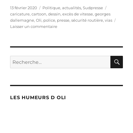
Publié
Catégories
Étiquettes
13 février 2020
Politique, actualités
,
Sudpresse
le
caricature
,
cartoon
,
dessin
,
excès de vitesse
,
georges
dallemagne
,
Oli
,
police
,
presse
,
sécurité routière
,
vias
sur
Laisser un commentaire
Georges
Dallemagne
sans
immunité
!
RE
Recherche
pour :
LES HUMEURS D OLI