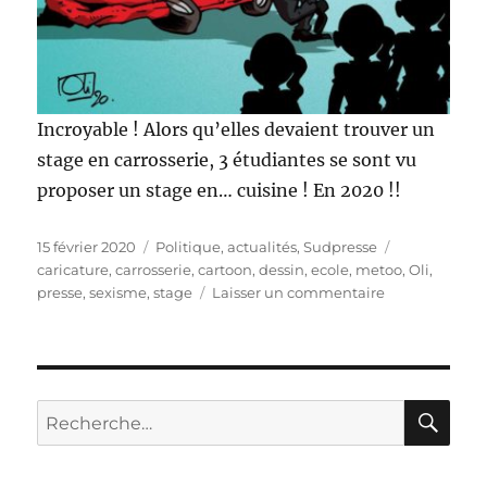
Incroyable ! Alors qu’elles devaient trouver un
stage en carrosserie, 3 étudiantes se sont vu
proposer un stage en… cuisine ! En 2020 !!
Publié
Catégories
Étiquettes
15 février 2020
Politique, actualités
,
Sudpresse
le
caricature
,
carrosserie
,
cartoon
,
dessin
,
ecole
,
metoo
,
Oli
,
sur
presse
,
sexisme
,
stage
Laisser un commentaire
Pas
de
carrosserie
pour
les
RE
Recherche
filles
pour :
!