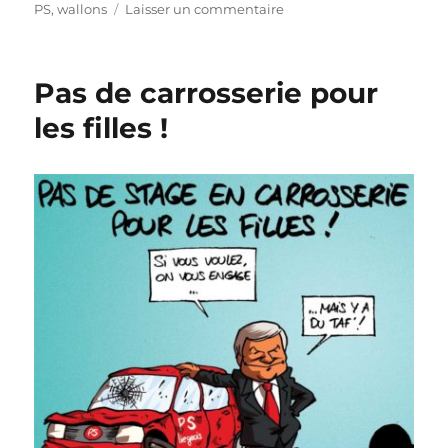
sur
PS
,
wallons
Laisser un commentaire
Rien
ne
va
Pas de carrosserie pour
plus
!
les filles !