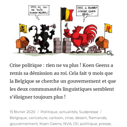
Crise politique : rien ne va plus ! Koen Geens a
remis sa démission au roi. Cela fait 9 mois que
la Belgique se cherche un gouvernement et que
les deux communautés linguistiques semblent
s’éloigner toujours plus !
Publié
Catégories
Étiquettes
15 février 2020
Politique, actualités
,
Sudpresse
le
Belgique
,
caricature
,
cartoon
,
crise
,
dessin
,
flamands
,
gouvernement
,
Koen Geens
,
NVA
,
Oli
,
politique
,
presse
,