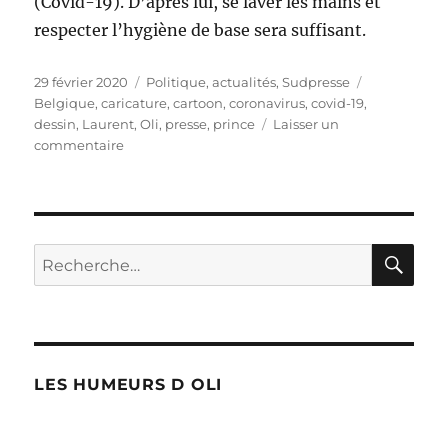
(Covid-19). D’après lui, se laver les mains et
respecter l’hygiène de base sera suffisant.
Publié
Catégories
Étiquettes
29 février 2020
Politique, actualités
,
Sudpresse
le
Belgique
,
caricature
,
cartoon
,
coronavirus
,
covid-19
,
dessin
,
Laurent
,
Oli
,
presse
,
prince
Laisser un
sur
commentaire
Coronavirus
:
conseils
princiers
!
RE
Recherche
pour :
LES HUMEURS D OLI