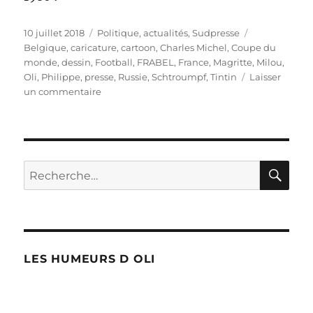
Publié
Catégories
Étiquettes
10 juillet 2018
Politique, actualités
,
Sudpresse
le
Belgique
,
caricature
,
cartoon
,
Charles Michel
,
Coupe du
monde
,
dessin
,
Football
,
FRABEL
,
France
,
Magritte
,
Milou
,
Oli
,
Philippe
,
presse
,
Russie
,
Schtroumpf
,
Tintin
Laisser
sur
un commentaire
La
Belgique
en
finale
?
RE
Recherche
pour :
LES HUMEURS D OLI