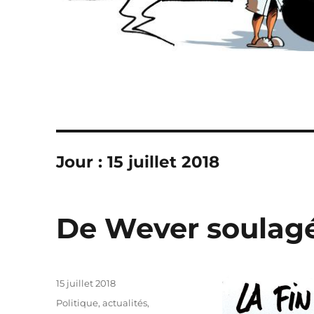
Jour :
15 juillet 2018
De Wever soulagé
Publié
15 juillet 2018
le
Catégories
Politique, actualités
,