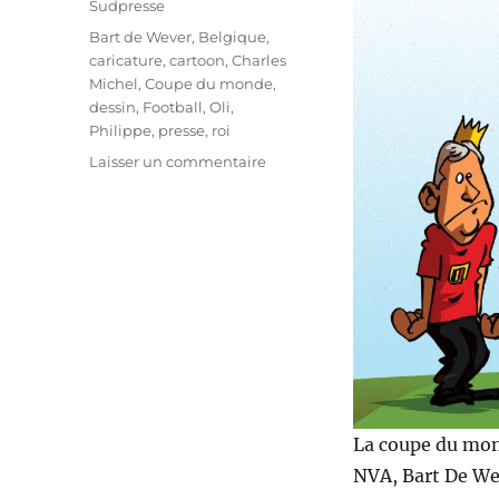
Sudpresse
Étiquettes
Bart de Wever
,
Belgique
,
caricature
,
cartoon
,
Charles
Michel
,
Coupe du monde
,
dessin
,
Football
,
Oli
,
Philippe
,
presse
,
roi
sur
Laisser un commentaire
De
Wever
soulagé
!
La coupe du mond
NVA, Bart De We