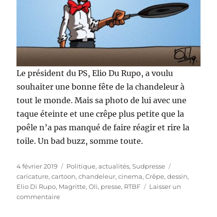
Le président du PS, Elio Du Rupo, a voulu
souhaiter une bonne fête de la chandeleur à
tout le monde. Mais sa photo de lui avec une
taque éteinte et une crêpe plus petite que la
poêle n’a pas manqué de faire réagir et rire la
toile. Un bad buzz, somme toute.
Publié
Catégories
Étiquettes
4 février 2019
Politique, actualités
,
Sudpresse
le
caricature
,
cartoon
,
chandeleur
,
cinema
,
Crêpe
,
dessin
,
Elio Di Rupo
,
Magritte
,
Oli
,
presse
,
RTBF
Laisser un
sur
commentaire
La
crêpe