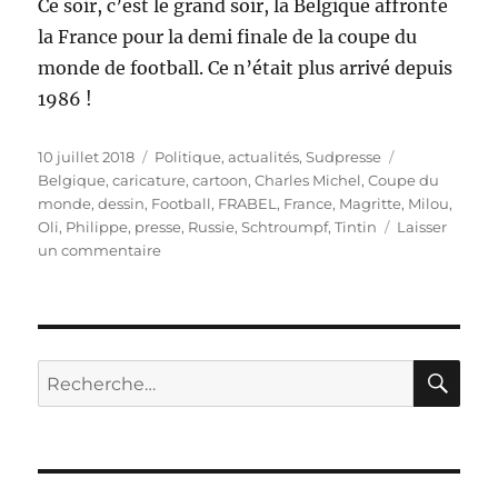
Ce soir, c’est le grand soir, la Belgique affronte
la France pour la demi finale de la coupe du
monde de football. Ce n’était plus arrivé depuis
1986 !
Publié
Catégories
Étiquettes
10 juillet 2018
Politique, actualités
,
Sudpresse
le
Belgique
,
caricature
,
cartoon
,
Charles Michel
,
Coupe du
monde
,
dessin
,
Football
,
FRABEL
,
France
,
Magritte
,
Milou
,
Oli
,
Philippe
,
presse
,
Russie
,
Schtroumpf
,
Tintin
Laisser
sur
un commentaire
La
Belgique
en
finale
?
RE
Recherche
pour :