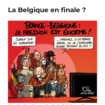
de
La Belgique en finale ?
Di
Rupo