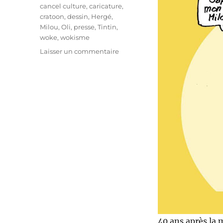
Étiquettes
cancel culture
,
caricature
,
cratoon
,
dessin
,
Hergé
,
Milou
,
Oli
,
presse
,
Tintin
,
woke
,
wokisme
sur
Laisser un commentaire
Tintin
–
40
ans
de
la
mort
d’Hergé
40 ans après la 