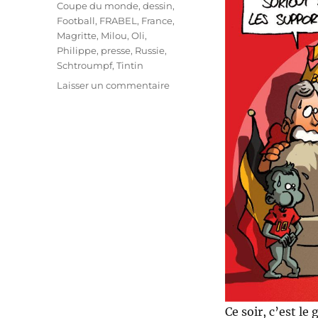
Coupe du monde
,
dessin
,
Football
,
FRABEL
,
France
,
Magritte
,
Milou
,
Oli
,
Philippe
,
presse
,
Russie
,
Schtroumpf
,
Tintin
sur
Laisser un commentaire
La
Belgique
en
finale
?
Ce soir, c’est le