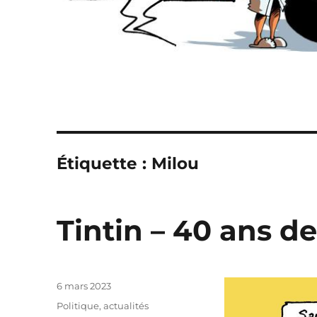
Étiquette :
Milou
Tintin – 40 ans d
Publié
6 mars 2023
le
Catégories
Politique, actualités