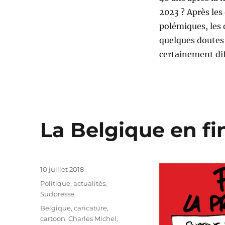
2023 ? Après les
polémiques, les
quelques doutes 
certainement dif
La Belgique en fi
Publié
10 juillet 2018
le
Catégories
Politique, actualités
,
Sudpresse
Étiquettes
Belgique
,
caricature
,
cartoon
,
Charles Michel
,