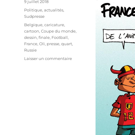
Publié
9 juillet 2018
le
Catégories
Politique, actualités
,
Sudpresse
Étiquettes
Belgique
,
caricature
,
cartoon
,
Coupe du monde
,
dessin
,
finale
,
Football
,
France
,
Oli
,
presse
,
quart
,
Russie
sur
Laisser un commentaire
Comment
la
Belgique
va
battre
la
France
!