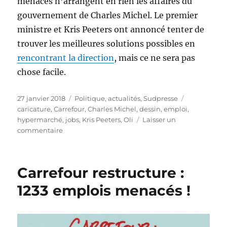
menacés n’arrangent en rien les affaires du
gouvernement de Charles Michel. Le premier
ministre et Kris Peeters ont annoncé tenter de
trouver les meilleures solutions possibles en
rencontrant la direction
, mais ce ne sera pas
chose facile.
Publié
Catégories
Étiquettes
27 janvier 2018
Politique, actualités
,
Sudpresse
le
caricature
,
Carrefour
,
Charles Michel
,
dessin
,
emploi
,
hypermarché
,
jobs
,
Kris Peeters
,
Oli
Laisser un
sur
commentaire
Carrefour
pour
le
Carrefour restructure :
gouvernement
Michel
1233 emplois menacés !