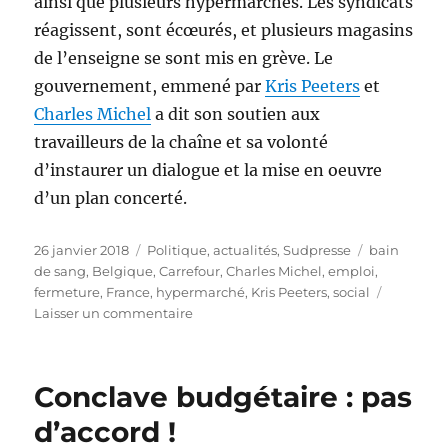
ainsi que plusieurs hypermarchés. Les syndicats
réagissent, sont écœurés, et plusieurs magasins
de l’enseigne se sont mis en grève. Le
gouvernement, emmené par
Kris Peeters
et
Charles Michel
a dit son soutien aux
travailleurs de la chaîne et sa volonté
d’instaurer un dialogue et la mise en oeuvre
d’un plan concerté.
Publié
Catégories
Étiquettes
26 janvier 2018
Politique, actualités
,
Sudpresse
bain
le
de sang
,
Belgique
,
Carrefour
,
Charles Michel
,
emploi
,
fermeture
,
France
,
hypermarché
,
Kris Peeters
,
social
sur
Laisser un commentaire
Carrefour
restructure
:
Conclave budgétaire : pas
1233
emplois
d’accord !
menacés