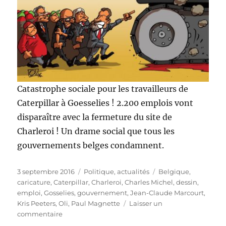
Catastrophe sociale pour les travailleurs de
Caterpillar à Goesselies ! 2.200 emplois vont
disparaître avec la fermeture du site de
Charleroi ! Un drame social que tous les
gouvernements belges condamnent.
Publié
Catégories
Étiquettes
3 septembre 2016
Politique, actualités
Belgique
,
le
caricature
,
Caterpillar
,
Charleroi
,
Charles Michel
,
dessin
,
emploi
,
Gosselies
,
gouvernement
,
Jean-Claude Marcourt
,
Kris Peeters
,
Oli
,
Paul Magnette
Laisser un
sur
commentaire
Caterpillar