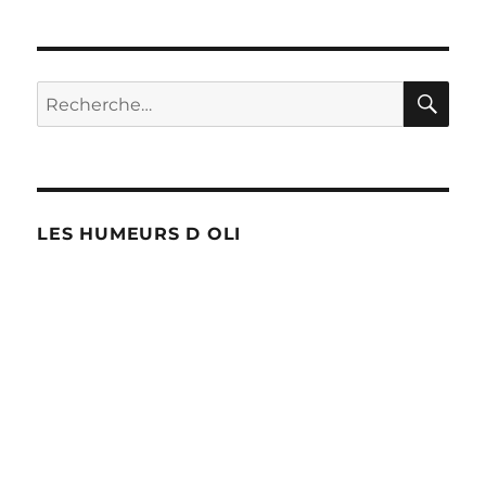
abandonne
Gosselies
RE
Recherche
pour :
LES HUMEURS D OLI