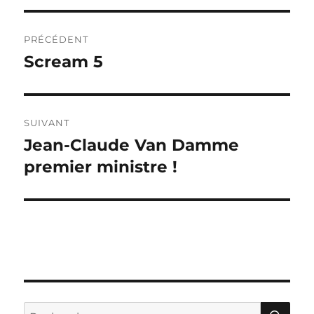
Navigation
PRÉCÉDENT
de
Scream 5
Publication
précédente :
l’article
SUIVANT
Jean-Claude Van Damme
Publication
suivante :
premier ministre !
RE
Recherche