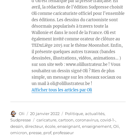
d’Oli est remarqué par la presse française. En
avril, la rédaction de l’édition Sudpresse choisit
Oli comme caricaturiste officiel pour l’ensemble
des éditions. Les dessins du cartooniste sont
désormais popularisés à travers toute la
Wallonie et dans le nord de la France. Oli est
également invité comme orateur de clôture au
TEDxLiège 2015 sur le thème Moonshot. Enfin,
il présente quelques autres travaux (bandes
dessinées, illustrations, vidéos, animations… )
sur son site web : www.olillustrateur.be ! Vous
souhaitez un dessin signé Oli ? Rien de plus
simple, un message sur les réseaux sociaux ou
un mail à oli@olillustrateur.be !
Afficher tous les articles par Oli
Auteur
Publié
Catégories
Oli
20 janvier 2022
Politique, actualités
,
le
Étiquettes
Sudpresse
caricature
,
cartoon
,
coronavirus
,
covid-1-
,
dessin
,
directeur
,
école
,
enseignant
,
enseignement
,
Oli
,
omicron
,
presse
,
prof
,
professeur