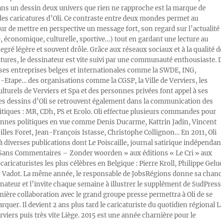
ans un dessin deux univers que rien ne rapproche est la marque de
des caricatures d’Oli. Ce contraste entre deux mondes permet au
ur de mettre en perspective un message fort, son regard sur l’actualité
e, économique, culturelle, sportive…) tout en gardant une lecture au
egré légère et souvent drôle. Grâce aux réseaux sociaux et à la qualité d
atures, le dessinateur est vite suivi par une communauté enthousiaste. 
s entreprises belges et internationales comme la SWDE, ING,
Etape… des organisations comme la CGSP, la Ville de Verviers, les
ulturels de Verviers et Spa et des personnes privées font appel à ses
Les dessins d’Oli se retrouvent également dans la communication des
litiques : MR, CDh, PS et Ecolo. Oli effectue plusieurs commandes pour
nnes politiques en vue comme Denis Ducarme, Kattrin Jadin, Vincent
illes Foret, Jean-François Istasse, Christophe Collignon… En 2011, Oli
 à diverses publications dont Le Poiscaille, journal satirique indépendan
« Sans Commentaires – Zonder woorden » aux éditions « Le Cri » aux
caricaturistes les plus célèbres en Belgique : Pierre Kroll, Philippe Gelu
s Vadot. La même année, le responsable de JobsRégions donne sa chan
inateur et l’invite chaque semaine à illustrer le supplément de SudPress
mière collaboration avec le grand groupe presse permettra à Oli de se
rquer. Il devient 2 ans plus tard le caricaturiste du quotidien régional L
viers puis très vite Liège. 2015 est une année charnière pour le