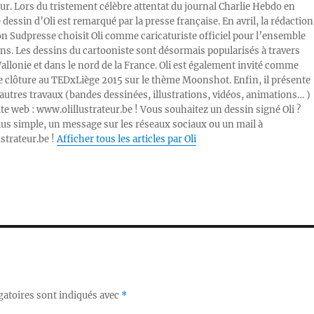
ur. Lors du tristement célèbre attentat du journal Charlie Hebdo en
e dessin d’Oli est remarqué par la presse française. En avril, la rédaction
ion Sudpresse choisit Oli comme caricaturiste officiel pour l’ensemble
ons. Les dessins du cartooniste sont désormais popularisés à travers
Wallonie et dans le nord de la France. Oli est également invité comme
e clôture au TEDxLiège 2015 sur le thème Moonshot. Enfin, il présente
autres travaux (bandes dessinées, illustrations, vidéos, animations… )
ite web : www.olillustrateur.be ! Vous souhaitez un dessin signé Oli ?
lus simple, un message sur les réseaux sociaux ou un mail à
ustrateur.be !
Afficher tous les articles par Oli
gatoires sont indiqués avec
*