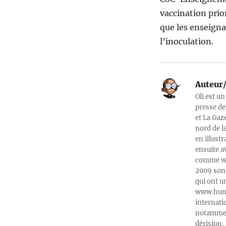
vaccination prio
que les enseigna
l’inoculation.
Auteur/
Oli est un
presse de
et La Gaz
nord de l
en illust
ensuite a
comme web
2009 son 
qui ont u
www.humeu
internati
notamment
dérision, 