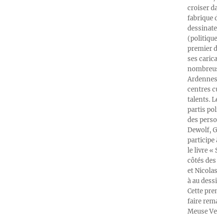
croiser d
fabrique 
dessinate
(politiqu
premier d
ses caric
nombreuse
Ardennes-
centres c
talents. 
partis po
des perso
Dewolf, G
participe
le livre 
côtés des 
et Nicola
à au dess
Cette pre
faire rema
Meuse Ver