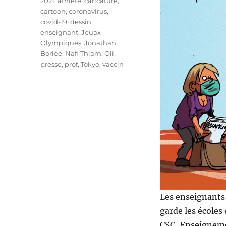
Étiquettes
2021
,
athlète
,
caricature
,
cartoon
,
coronavirus
,
covid-19
,
dessin
,
enseignant
,
Jeuax
Olympiques
,
Jonathan
Borlée
,
Nafi Thiam
,
Oli
,
presse
,
prof
,
Tokyo
,
vaccin
Les enseignants 
garde les écoles
CSC-Enseignemen