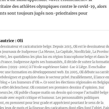
ritaire des athlètes olympiques contre le covid-19, alors
nts sont toujours jugés non-prioritaires pour
autrice :
Oli
 dessinateur et caricaturiste belge. Depuis 2015, Oli est le dessinateur d
s journaux de Sudpresse (La Meuse, La Capitale, NordEclair, La Provinc
ette), les quotidiens les plus lus en région francophone belge et dans le
a France. Sudpresse Après ses humanités, il décide de suivre la formati
ration (1999-2002) à l’école supérieure Saint-Luc à Liège. Il enchaîne
vec une formation en développement web. En 2005, Oli débute sa carriè
designer et graphiste dans le secteur privé. Parallèlement, il lance e
blog « Les humeurs d’Oli ». Ce sont les élections régionales en Belgiq
n effet déclencheur. Oli commet ses premiers dessins d’opinion. Sur
rs.be, Oli publie chaque matin un dessin qui croque l’actualité belge 
onale avec esprit critique et humour. Les personnalités politiques
, en prennent pour leur grade et apprécient pourtant le sens de la
les jeux de mots et la finesse des caricatures dont elles font l’objet. Fai